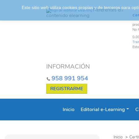
Este sitio web utiliza cookies propias y de terceros para o
Referentes en
car
contenido elearning
pro
No 
0,0
Tra
Esto
INFORMACIÓN
958 991 954
REGISTRARME
Inicio
Editorial e-Learning
C
Inicio
>
Certi