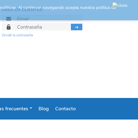
 analíticas. Al continuar navegando acepta nuestra
política de
ÁREA DE CLIENTES:
Olvidé la contraseña
s frecuentes
Blog
Contacto