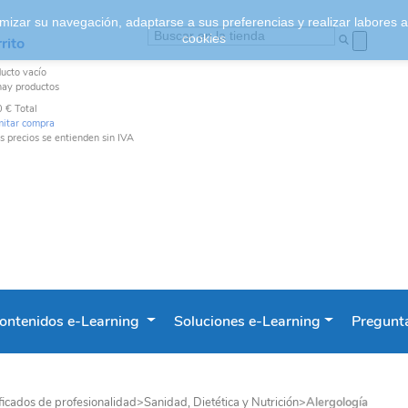
ptimizar su navegación, adaptarse a sus preferencias y realizar labores
cookies
rito
ducto
vacío
hay productos
0 €
Total
mitar compra
s precios se entienden sin IVA
ontenidos e-Learning
Soluciones e-Learning
Pregunta
ficados de profesionalidad
>
Sanidad, Dietética y Nutrición
>
Alergología