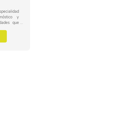
ecialidad
nóstico y
edades que
o son las
iratorio, a