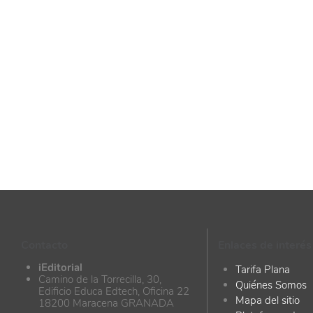
Contacto
Enlaces de interés
iEditorial
Tarifa Plana
Camino de la Torrecilla, 30,
Quiénes Somos
Edificio Educa Edtech, Oficina 22
Mapa del sitio
18200 Maracena GRANADA