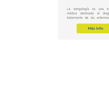
La alergología es una esp
médica destinada al diag
tratamiento de las enferm
tienen base alérgica, com
alergias de tipo cutáneo, resp
Más Info
alimentos o a...