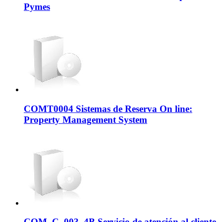
Pymes
COMT0004 Sistemas de Reserva On line:
Property Management System
COM_C_003_4B Servicio de atención al cliente