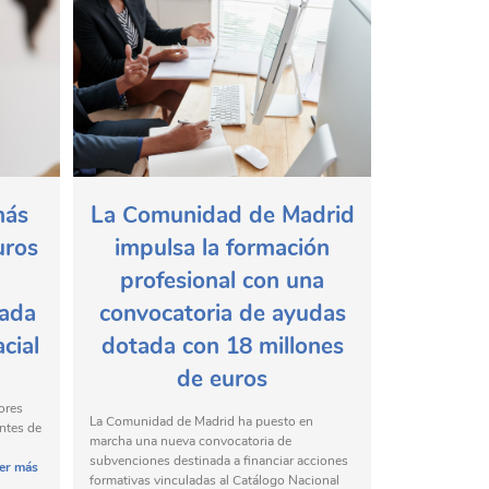
más
La Comunidad de Madrid
uros
impulsa la formación
profesional con una
zada
convocatoria de ayudas
cial
dotada con 18 millones
de euros
ores
La Comunidad de Madrid ha puesto en
antes de
marcha una nueva convocatoria de
subvenciones destinada a financiar acciones
er más
formativas vinculadas al Catálogo Nacional