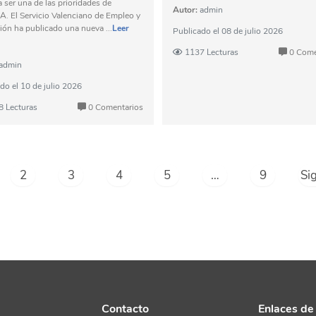
a ser una de las prioridades de
Autor:
admin
 El Servicio Valenciano de Empleo y
ón ha publicado una nueva ...
Leer
Publicado el
08 de julio 2026
1137 Lecturas
0 Come
admin
ado el
10 de julio 2026
8 Lecturas
0 Comentarios
2
3
4
5
…
9
Si
Contacto
Enlaces de 