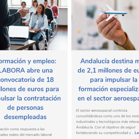
ormación y empleo:
Andalucía destina 
LABORA abre una
de 2,1 millones de e
convocatoria de 18
para impulsar la
llones de euros para
formación especiali
ulsar la contratación
en el sector aeroespa
de personas
El sector aeroespacial continúa
desempleadas
consolidándose como uno de los mot
industriales y tecnológicos más relev
Andalucía. Con el objetivo de seguir
ación como respuesta a las
fortaleciendo su competitividad y ...
Le
ades reales del mercado laboral