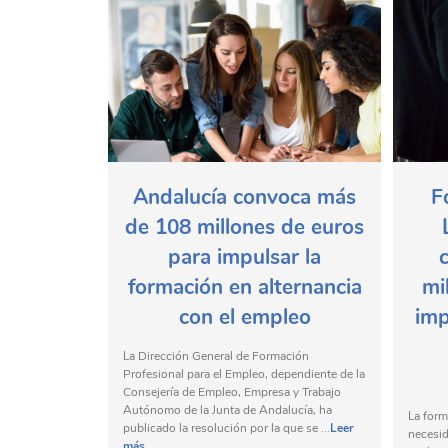
Andalucía convoca más
F
de 108 millones de euros
para impulsar la
formación en alternancia
mi
con el empleo
imp
La Dirección General de Formación
Profesional para el Empleo, dependiente de la
Consejería de Empleo, Empresa y Trabajo
Autónomo de la Junta de Andalucía, ha
La form
publicado la resolución por la que se ...
Leer
necesid
más