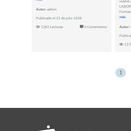
vuelve 
LABORA.
Autor:
admin
Formaci
más
Publicado el
21 de julio 2026
1262 Lecturas
0 Comentarios
Autor:
Public
117
1