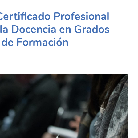
Certificado Profesional
 la Docencia en Grados
a de Formación