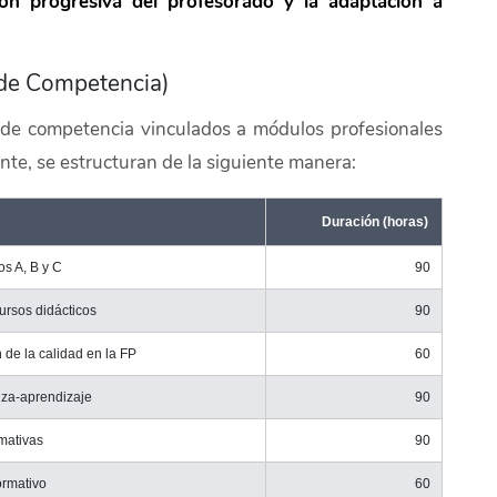
ción progresiva del profesorado y la adaptación a
 de Competencia)
 de competencia vinculados a módulos profesionales
ente, se estructuran de la siguiente manera:
Duración (horas)
os A, B y C
90
ursos didácticos
90
 de la calidad en la FP
60
nza-aprendizaje
90
mativas
90
ormativo
60