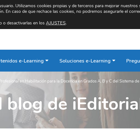
 usuario. Utilizamos cookies propias y de terceros para mejorar nuestros 
ión. En caso de que rechace las cookies, no podremos asegurarle el corre
AJUSTES
.
 o desactivarlas en los
tenidos e-Learning
Soluciones e-Learning
Pregu
Profesional en Habilitación para la Docencia en Grados A, B y C del Sistema d
l blog de iEditoria