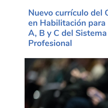
Nuevo currículo del 
en Habilitación para
A, B y C del Sistem
Profesional