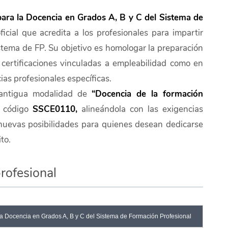
 para la Docencia en Grados A, B y C del Sistema de
ficial que acredita a los profesionales para impartir
stema de FP. Su objetivo es homologar la preparación
certificaciones vinculadas a empleabilidad como en
as profesionales específicas.
a antigua modalidad de
“Docencia de la formación
l código
SSCE0110,
alineándola con las exigencias
 nuevas posibilidades para quienes desean dedicarse
to.
profesional
 la Docencia en Grados A, B y C del Sistema de Formación Profesional