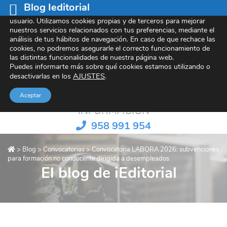
Blog Ieditorial
Este sitio web utiliza cookies para mejorar tu experiencia de
usuario. Utilizamos cookies propias y de terceros para mejorar
nuestros servicios relacionados con tus preferencias, mediante el
análisis de tus hábitos de navegación. En caso de que rechace las
cookies, no podremos asegurarle el correcto funcionamiento de
Referentes en contenido e-learning
las distintas funcionalidades de nuestra página web.
Puedes informarte más sobre qué cookies estamos utilizando o
AJUSTES
.
desactivarlas en los
Aceptar
INFORMACIÓN
958 991 954
>
Blog
>
Convocatorias
>
Convocatoria LABORA 2026: subvenciones
para formación no conducente dirigida a desempleados
El blog de iEditorial