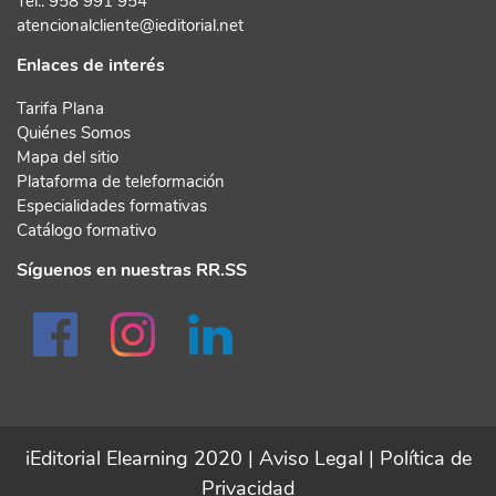
Tel.:
958 991 954
atencionalcliente@ieditorial.net
Enlaces de interés
Tarifa Plana
Quiénes Somos
Mapa del sitio
Plataforma de teleformación
Especialidades formativas
Catálogo formativo
Síguenos en nuestras RR.SS
iEditorial Elearning 2020 |
Aviso Legal
|
Política de
Privacidad