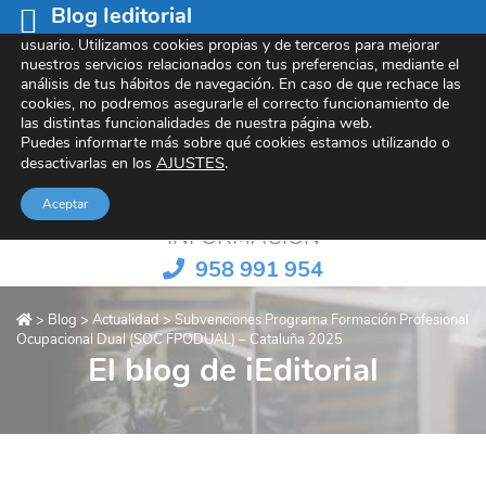
Blog Ieditorial
Este sitio web utiliza cookies para mejorar tu experiencia de
usuario. Utilizamos cookies propias y de terceros para mejorar
nuestros servicios relacionados con tus preferencias, mediante el
análisis de tus hábitos de navegación. En caso de que rechace las
cookies, no podremos asegurarle el correcto funcionamiento de
Referentes en contenido e-learning
las distintas funcionalidades de nuestra página web.
Puedes informarte más sobre qué cookies estamos utilizando o
AJUSTES
.
desactivarlas en los
Aceptar
INFORMACIÓN
958 991 954
>
Blog
>
Actualidad
>
Subvenciones Programa Formación Profesional
Ocupacional Dual (SOC FPODUAL) – Cataluña 2025
El blog de iEditorial