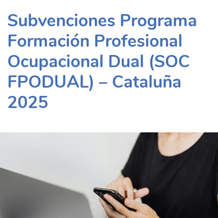
Subvenciones Programa
Formación Profesional
Ocupacional Dual (SOC
FPODUAL) – Cataluña
2025