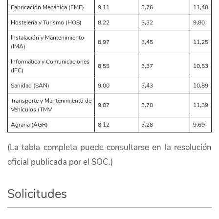
Fabricación Mecánica (FME)
9,11
3,76
11,48
Hostelería y Turismo (HOS)
8,22
3,32
9,80
Instalación y Mantenimiento
8,97
3,45
11,25
(IMA)
Informática y Comunicaciones
8,55
3,37
10,53
(IFC)
Sanidad (SAN)
9,00
3,43
10,89
Transporte y Mantenimiento de
9,07
3,70
11,39
Vehículos (TMV
Agraria (AGR)
8,12
3,28
9,69
(La tabla completa puede consultarse en la resolución
oficial publicada por el SOC.)
Solicitudes