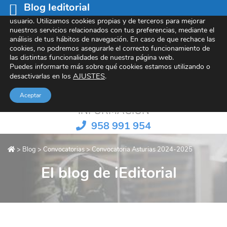
Blog Ieditorial
Este sitio web utiliza cookies para mejorar tu experiencia de
usuario. Utilizamos cookies propias y de terceros para mejorar
nuestros servicios relacionados con tus preferencias, mediante el
análisis de tus hábitos de navegación. En caso de que rechace las
cookies, no podremos asegurarle el correcto funcionamiento de
Referentes en contenido e-learning
las distintas funcionalidades de nuestra página web.
Puedes informarte más sobre qué cookies estamos utilizando o
AJUSTES
.
desactivarlas en los
Aceptar
INFORMACIÓN
958 991 954
>
Blog
>
Convocatorias
>
Convocatoria Asturias 2024-2025
El blog de iEditorial