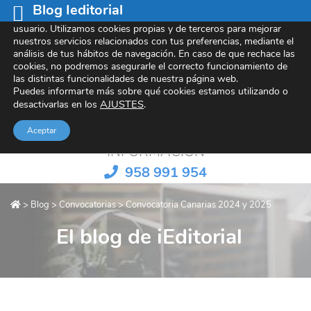
Blog Ieditorial
Este sitio web utiliza cookies para mejorar tu experiencia de
usuario. Utilizamos cookies propias y de terceros para mejorar
nuestros servicios relacionados con tus preferencias, mediante el
análisis de tus hábitos de navegación. En caso de que rechace las
cookies, no podremos asegurarle el correcto funcionamiento de
Referentes en contenido e-learning
las distintas funcionalidades de nuestra página web.
Puedes informarte más sobre qué cookies estamos utilizando o
AJUSTES
.
desactivarlas en los
Aceptar
INFORMACIÓN
958 991 954
>
Blog
>
Convocatorias
>
Convocatoria Canarias 2024 y 2025
El blog de iEditorial