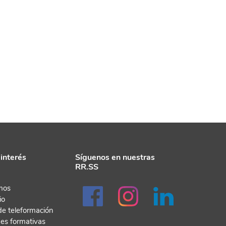
interés
Síguenos en nuestras
RR.SS
mos
io
de teleformación
des formativas