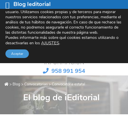
Blog Ieditorial
Este sitio web utiliza cookies para mejorar tu experiencia de
usuario. Utilizamos cookies propias y de terceros para mejorar
nuestros servicios relacionados con tus preferencias, mediante el
análisis de tus hábitos de navegación. En caso de que rechace las
cookies, no podremos asegurarle el correcto funcionamiento de
Referentes en contenido e-learning
las distintas funcionalidades de nuestra página web.
Puedes informarte más sobre qué cookies estamos utilizando o
AJUSTES
.
desactivarlas en los
Aceptar
INFORMACIÓN
958 991 954
>
Blog
>
Convocatorias
>
Convocatoria estatal
El blog de iEditorial