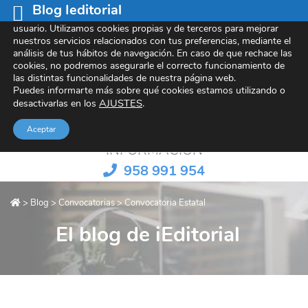
Blog Ieditorial
Este sitio web utiliza cookies para mejorar tu experiencia de
usuario. Utilizamos cookies propias y de terceros para mejorar
nuestros servicios relacionados con tus preferencias, mediante el
análisis de tus hábitos de navegación. En caso de que rechace las
cookies, no podremos asegurarle el correcto funcionamiento de
Referentes en contenido e-learning
las distintas funcionalidades de nuestra página web.
Puedes informarte más sobre qué cookies estamos utilizando o
AJUSTES
.
desactivarlas en los
Aceptar
INFORMACIÓN
958 991 954
>
Blog
>
Convocatorias
>
Convocatoria Estatal
El blog de iEditorial