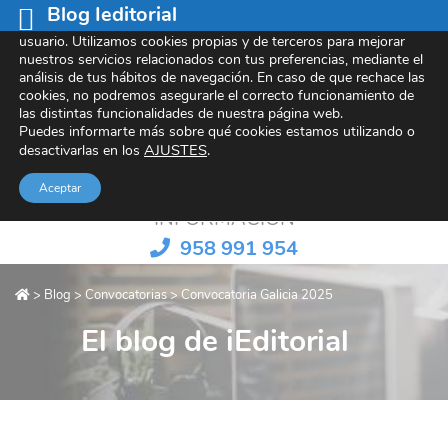
Blog Ieditorial
Este sitio web utiliza cookies para mejorar tu experiencia de
usuario. Utilizamos cookies propias y de terceros para mejorar
nuestros servicios relacionados con tus preferencias, mediante el
análisis de tus hábitos de navegación. En caso de que rechace las
cookies, no podremos asegurarle el correcto funcionamiento de
Referentes en contenido e-learning
las distintas funcionalidades de nuestra página web.
Puedes informarte más sobre qué cookies estamos utilizando o
AJUSTES
.
desactivarlas en los
Aceptar
INFORMACIÓN
958 991 954
>
Blog
>
Convocatorias
>
Convocatoria Galicia 2025
El blog de iEditorial