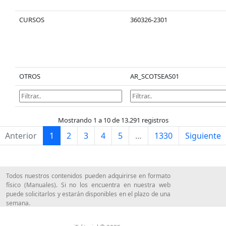
CURSOS
360326-2301
OTROS
AR_SCOTSEAS01
Mostrando 1 a 10 de 13.291 registros
Anterior
1
2
3
4
5
…
1330
Siguiente
Todos nuestros contenidos pueden adquirirse en formato
físico (Manuales). Si no los encuentra en nuestra web
puede solicitarlos y estarán disponibles en el plazo de una
semana.