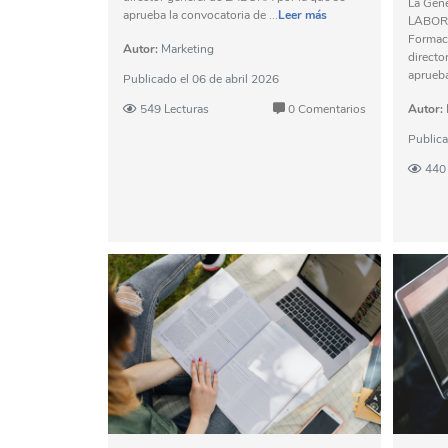
La Gene
aprueba la convocatoria de ...
Leer más
LABORA
Formaci
Autor:
Marketing
directo
aprueba
Publicado el
06 de abril 2026
549 Lecturas
0 Comentarios
Autor:
Public
440 