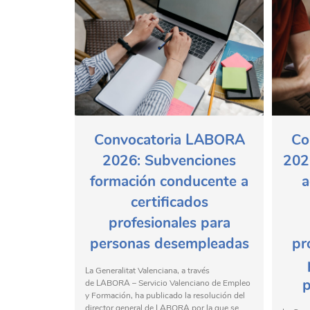
Convocatoria LABORA
Co
2026: Subvenciones
202
formación conducente a
a
certificados
profesionales para
personas desempleadas
pr
La Generalitat Valenciana, a través
p
de LABORA – Servicio Valenciano de Empleo
y Formación, ha publicado la resolución del
director general de LABORA por la que se