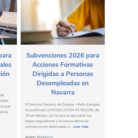
para
Subvenciones 2026 para
ales
Acciones Formativas
ión
Dirigidas a Personas
Desempleadas en
Navarra
del
 Orden
El Servicio Navarro de Empleo –Nafa rLansare
 la que
ha publicado la RESOLUCIÓN 417E/2026, de
ra la
18 de febrero, por la que se aprueban las
bases reguladoras y la convocatoria de
subvenciones destinadas a ...
Leer más
Autor:
Marketing