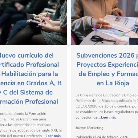
uevo currículo del
Subvenciones 2026 
rtificado Profesional
Proyectos Experienci
 Habilitación para la
de Empleo y Formac
encia en Grados A, B
en La Rioja
y C del Sistema de
La Consejería de Educación y Empleo 
rmación Profesional
Gobierno de La Rioja ha publicado la
EDE/81/2025, de 15 de diciembre, por
se establecen las bases reguladoras pa
contexto donde la Formación
concesión de ...
Leer más
onal (FP) se transforma para
der a las demandas del mercado
Autor:
Marketing
y los retos educativos del siglo XXI, la
ión del nuevo Certificado ...
Leer más
Publicado el
24 de febrero 2026