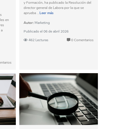
y Formación, ha publicado la Resolución del
director general de Labora por la que se
aprueba ...
Leer más
as
les en
Autor:
Marketing
res
 a
Publicado el
06 de abril 2026
462 Lecturas
0 Comentarios
ntarios