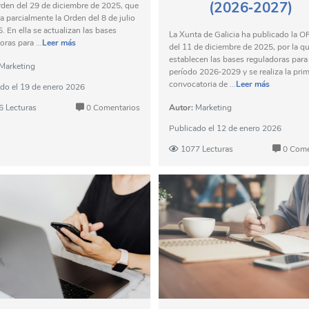
(2026‑2027)
rden del 29 de diciembre de 2025, que
a parcialmente la Orden del 8 de julio
. En ella se actualizan las bases
La Xunta de Galicia ha publicado la 
oras para ...
Leer más
del 11 de diciembre de 2025, por la q
establecen las bases reguladoras para 
Marketing
período 2026‑2029 y se realiza la pri
convocatoria de ...
Leer más
ado el
19 de enero 2026
6 Lecturas
0 Comentarios
Autor:
Marketing
Publicado el
12 de enero 2026
1077 Lecturas
0 Come