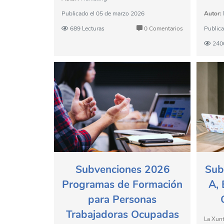
Publicado el
05 de marzo 2026
Autor:
689 Lecturas
0 Comentarios
Public
240
Subvenciones 2026
Sub
Programas de Formación
A, 
para Personas
Trabajadoras Ocupadas
La Xunt