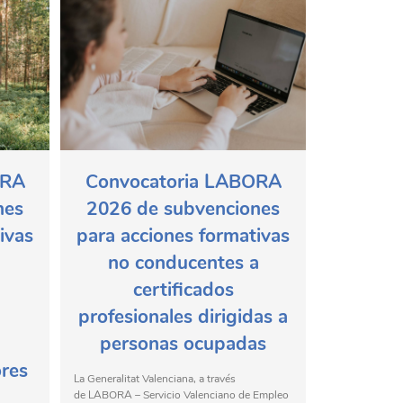
ORA
Convocatoria LABORA
nes
2026 de subvenciones
ivas
para acciones formativas
no conducentes a
certificados
profesionales dirigidas a
personas ocupadas
ores
La Generalitat Valenciana, a través
de LABORA – Servicio Valenciano de Empleo