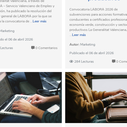
ralitat Valenciana, a través de
 – Servicio Valenciano de Empleo y
Convocatoria LABORA 2026 de
ón, ha publicado la resolución del
subvenciones para acciones formativ
r general de LABORA por la que se
conducentes a certificados profesiona
 la convocatoria de ...
Leer más
economía verde, construcción y secto
productivos La Generalitat Valenciana,
Marketing
...
Leer más
ado el
06 de abril 2026
Autor:
Marketing
Lecturas
0 Comentarios
Publicado el
06 de abril 2026
284 Lecturas
0 Come