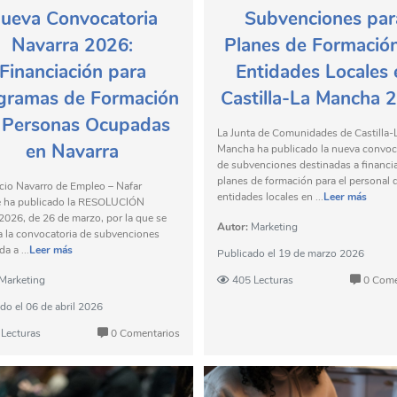
ueva Convocatoria
Subvenciones par
Navarra 2026:
Planes de Formació
Financiación para
Entidades Locales 
gramas de Formación
Castilla-La Mancha 
 Personas Ocupadas
La Junta de Comunidades de Castilla-
en Navarra
Mancha ha publicado la nueva convoc
de subvenciones destinadas a financi
planes de formación para el personal d
icio Navarro de Empleo – Nafar
entidades locales en ...
Leer más
e ha publicado la RESOLUCIÓN
026, de 26 de marzo, por la que se
Autor:
Marketing
 la convocatoria de subvenciones
a a ...
Leer más
Publicado el
19 de marzo 2026
Marketing
405 Lecturas
0 Come
ado el
06 de abril 2026
Lecturas
0 Comentarios