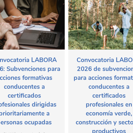
nvocatoria LABORA
Convocatoria LAB
6: Subvenciones para
2026 de subvencio
cciones formativas
para acciones format
conducentes a
conducentes a
certificados
certificados
ofesionales dirigidas
profesionales en
prioritariamente a
economía verde,
ersonas ocupadas
construcción y sect
productivos