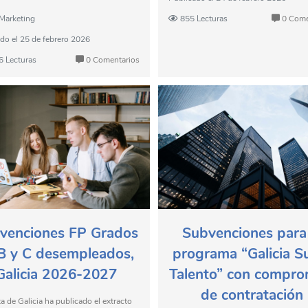
Marketing
855 Lecturas
0 Come
ado el
25 de febrero 2026
6 Lecturas
0 Comentarios
venciones FP Grados
Subvenciones para 
B y C desempleados,
programa “Galicia 
Galicia 2026-2027
Talento” con compro
de contratación
a de Galicia ha publicado el extracto