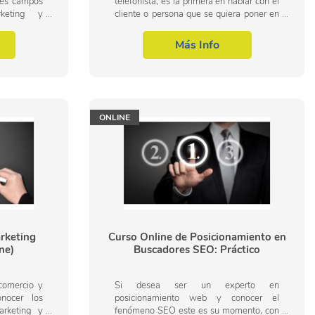
ntes campos
telefonista, es la primera en hablar con el
keting y
cliente o persona que se quiera poner en
profesional
contacto con la empresa. Por tanto, tiene
licas. Así,
una gran importancia al dar la...
Más Info
ONLINE
rketing
Curso Online de Posicionamiento en
ne)
Buscadores SEO: Práctico
comercio y
Si desea ser un experto en
nocer los
posicionamiento web y conocer el
arketing y
fenómeno SEO este es su momento, con