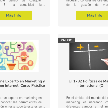
ndible dentro de cualquier
necesario conocer los difere
ad. En la actualidad la
de la gestión de mar
ón se utiliza en todas las áreas
comunicación, dentro del área 
o y se le otorga además una
de marketing y relaciones púb
Más Info
Más Info
con...
ONLINE
ine Experto en Marketing y
UF1782 Políticas de Ma
 en Internet: Curso Práctico
Internacional (Onli
er un experto en marketing en
En el ámbito del mundo del 
y conocer las herramientas de
marketing es necesario co
ón en este soporte este es su
diferentes campos en el m