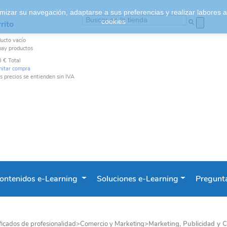
ptimizar su navegación, adaptarse a sus preferencias y realizar labores
cookies
rito
ducto
vacío
hay productos
0 €
Total
mitar compra
s precios se entienden sin IVA
ontenidos e-Learning
Soluciones e-Learning
Pregunta
ficados de profesionalidad
>
Comercio y Marketing
>
Marketing, Publicidad y 