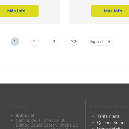
on el Curso Online Experto en
compraventa internacional 
 Estrategia en Internet:...
área profesional marketing y
Más Info
Más Info
públicas....
1
2
3
32
Siguiente
Contacto
Enlaces de interés
iEditorial
Tarifa Plana
Camino de la Torrecilla, 30,
Quiénes Somos
Edificio Educa Edtech, Oficina 22
Mapa del sitio