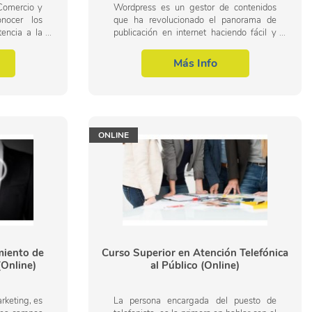
Comercio y
Wordpress es un gestor de contenidos
nocer los
que ha revolucionado el panorama de
tencia a la
publicación en internet haciendo fácil y
dentro del
accesible para todos la creación de una
rketing y
web personal. Ya seas todo un
Más Info
profesional...
ONLINE
miento de
Curso Superior en Atención Telefónica
(Online)
al Público (Online)
rketing, es
La persona encargada del puesto de