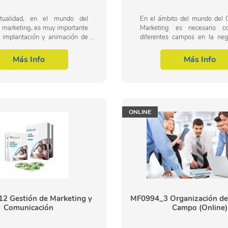
tualidad, en el mundo del
En el ámbito del mundo del 
 marketing, es muy importante
Marketing es necesario co
a implantación y animación de
diferentes campos en la neg
comerciales. Por ello, con el
compraventa internacional, 
rso se trata de aportar los...
área profesional del Marke
Más Info
Más Info
Relaciones...
ONLINE
 Gestión de Marketing y
MF0994_3 Organización del
Comunicación
Campo (Online)