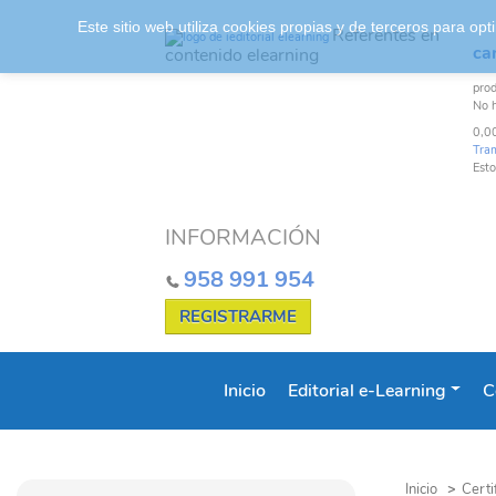
Este sitio web utiliza cookies propias y de terceros para o
Referentes en
car
contenido elearning
pro
No 
0,0
Tra
Esto
INFORMACIÓN
958 991 954
REGISTRARME
Inicio
Editorial e-Learning
C
Inicio
>
Certi