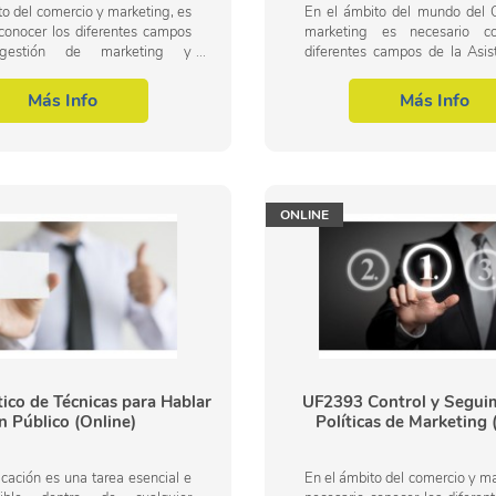
to del comercio y marketing, es
En el ámbito del mundo del 
conocer los diferentes campos
marketing es necesario co
estión de marketing y
diferentes campos de la Asis
ón, dentro del área profesional
investigación de mercados, 
ng y relaciones públicas. Así,...
área profesional de Ma
Más Info
Más Info
relaciones...
ONLINE
ico de Técnicas para Hablar
UF2393 Control y Segui
n Público (Online)
Políticas de Marketing 
ación es una tarea esencial e
En el ámbito del comercio y ma