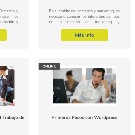
Comercio y
En el ámbito del comercio y marketing, es
nocer los
necesario conocer los diferentes campos
ociación y
de la gestión de marketing y
dentro del
comunicación, dentro del área profesional
ting y las
del marketing y relaciones públicas. Así,...
Más Info
ONLINE
 Trabajo de
Primeros Pasos con Wordpress