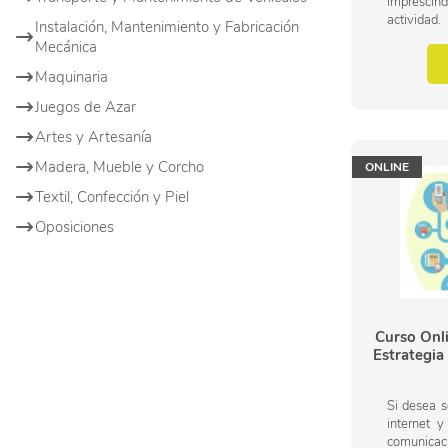
impresci
activid
Instalación, Mantenimiento y Fabricación
comunicaci
Mecánica
de trabaj
gran...
Maquinaria
Juegos de Azar
Artes y Artesanía
Madera, Mueble y Corcho
ONLINE
Textil, Confección y Piel
Oposiciones
Curso Onl
Estrategia
Si desea s
internet 
comunicaci