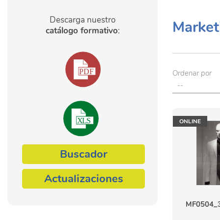
Descarga nuestro
Market
catálogo formativo
:
Ordenar por
ONLINE
Buscador
Actualizaciones
MF0504_3