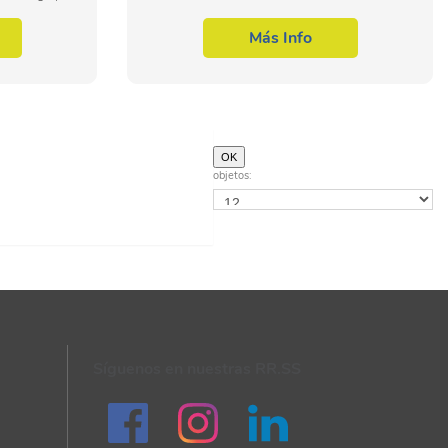
dentro del
el Curso Online de Posicionamiento en
 relaciones
Buscadores SEO: Práctico podrá adquirir
Más Info
los conocimientos...
objetos:
Síguenos en nuestras RR.SS