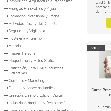
Inmobiliaria, Arquitectura e Interiorismo
En el ámbi
necesario 
Energías Renovables y Agua
de la g
Formación Profesional y Oficios
comunicaci
del marketi
Actividad física y del Deporte
Seguridad y Vigilancia
Hostelería y Turismo
Agraria
ONLINE
Imagen Personal
Maquetación y Artes Gráficas
Edificación, Obra Civil e Industrias
Extractivas
Comercio y Marketing
Derecho y Aspectos Jurídicos
Curso Práct
e
Creación, Diseño y Edición Digital
Industria Alimentaria y Restauración
La Comunic
Transporte y Mantenimiento de Vehículos