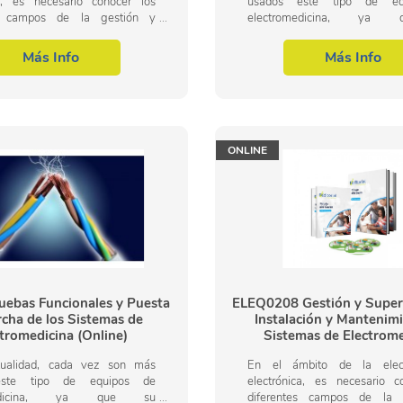
ca, es necesario conocer los
usados este tipo de eq
es campos de la gestión y
electromedicina, ya
ión de la instalación y
complementación es muy eficie
miento de sistemas de
que para su uso hay que tene
Más Info
Más Info
cina, dentro del...
el desarrollo de...
ONLINE
ebas Funcionales y Puesta
ELEQ0208 Gestión y Superv
cha de los Sistemas de
Instalación y Mantenim
tromedicina (Online)
Sistemas de Electrome
tualidad, cada vez son más
En el ámbito de la elect
este tipo de equipos de
electrónica, es necesario c
omedicina, ya que su
diferentes campos de la 