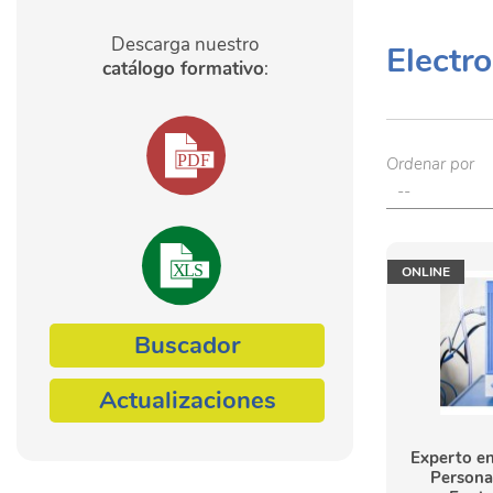
Descarga nuestro
Electr
catálogo formativo
:
Ordenar por
ONLINE
Buscador
Actualizaciones
Experto en
Personal