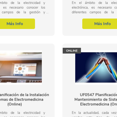
bito de la electricidad y
En el ámbito de la elect
ca es necesario conocer los
electrónica, es necesario c
es campos de la gestión y
diferentes campos de la 
ión de la instalación y
supervisión de la inst
miento de sistemas de
mantenimiento de sis
Más Info
Más Info
cina, dentro del...
electromedicina, dentro del...
ONLINE
nificación de la Instalación
UF0547 Planificació
emas de Electromedicina
Mantenimiento de Sist
(Online)
Electromedicina (On
bito de la electricidad y
En la actualidad, cada ve