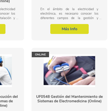
nline)
lectricidad
En el ámbito de la electricidad y
conocer los
electrónica, es necesario conocer los
talación y
diferentes campos de la gestión y
temas de
supervisión de la instalación y
 del área
mantenimiento de sistemas de
Más Info
electromedicina, dentro del...
ONLINE
cución del
UF0548 Gestión del Mantenimiento de
emas de
Sistemas de Electromedicina (Online)
line)