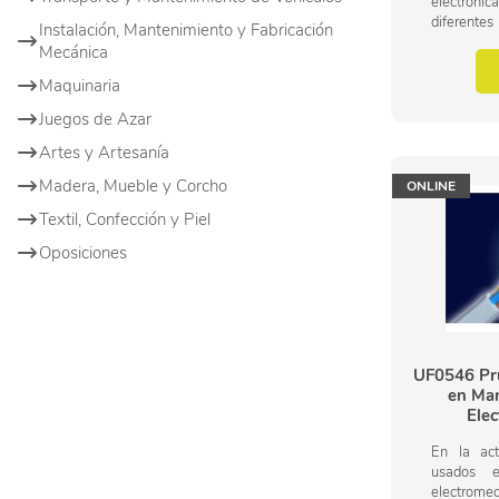
electróni
diferent
Instalación, Mantenimiento y Fabricación
supervis
Mecánica
manteni
electromedi
Maquinaria
Juegos de Azar
Artes y Artesanía
Madera, Mueble y Corcho
ONLINE
Textil, Confección y Piel
Oposiciones
UF0546 Pru
en Mar
Elec
En la ac
usados 
electr