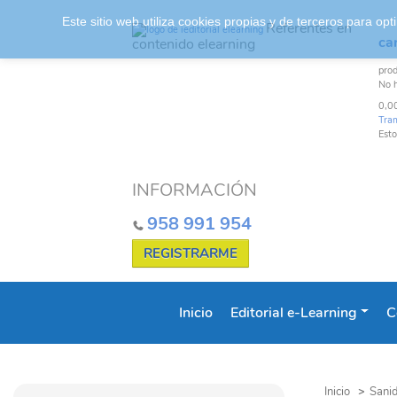
Este sitio web utiliza cookies propias y de terceros para o
Referentes en
car
contenido elearning
pro
No 
0,0
Tra
Esto
INFORMACIÓN
958 991 954
REGISTRARME
Inicio
Editorial e-Learning
C
Inicio
>
Sanid