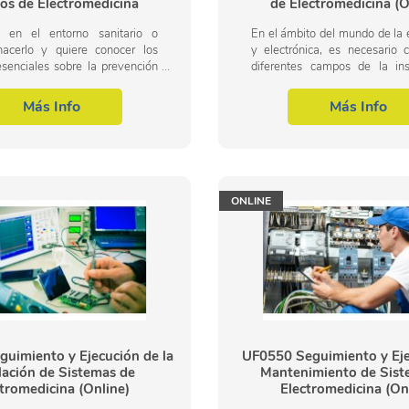
os de Electromedicina
de Electromedicina (O
a en el entorno sanitario o
En el ámbito del mundo de la e
hacerlo y quiere conocer los
y electrónica, es necesario 
senciales sobre la prevención
diferentes campos de la ins
s en labores relacionadas con
mantenimiento de sis
electromedicina este es su...
electromedicina, dentro
Más Info
Más Info
profesional de...
ONLINE
uimiento y Ejecución de la
UF0550 Seguimiento y Eje
lación de Sistemas de
Mantenimiento de Sist
tromedicina (Online)
Electromedicina (On