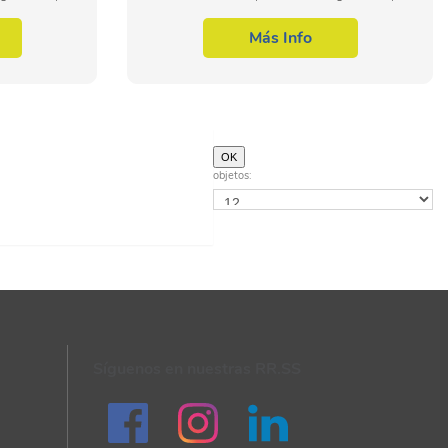
alación y
supervisión de la instalación y
temas de
mantenimiento de sistemas de
Más Info
electromedicina, dentro del...
objetos:
Síguenos en nuestras RR.SS