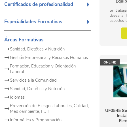
Equip
Certificados de profesionalidad
Si trabaj
desearía 
aspectos e
Especialidades Formativas
de riesgo
equipos de 
Áreas Formativas
Sanidad, Dietética y Nutrición
Gestión Empresarial y Recursos Humanos
ONLINE
Formación, Educación y Orientación
Laboral
Servicios a la Comunidad
Sanidad, Dietética y Nutrición
Idiomas
Prevención de Riesgos Laborales, Calidad,
UF0545 Seg
Medioambiente, I D I
Insta
Informática y Programación
Elec