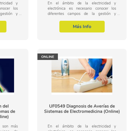
ricidad y
En el ámbito de la electricidad y
onocer los
electrónica es necesario conocer los
gestión y
diferentes campos de la gestión y
alación y
supervisión de la instalación y
temas de
mantenimiento de sistemas de
Más Info
electromedicina, dentro del...
ONLINE
n del
UF0549 Diagnosis de Averías de
emas de
Sistemas de Electromedicina (Online)
line)
z son más
En el ámbito de la electricidad y