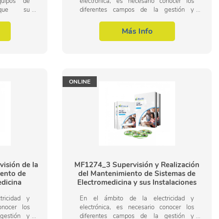
uipos de
electrónica, es necesario conocer los
 que su
diferentes campos de la gestión y
nte. Por lo
supervisión de la instalación y
r en cuenta
mantenimiento de sistemas de
Más Info
electromedicina, dentro del...
ONLINE
isión de la
MF1274_3 Supervisión y Realización
iento de
del Mantenimiento de Sistemas de
dicina
Electromedicina y sus Instalaciones
Asociadas
ricidad y
En el ámbito de la electricidad y
onocer los
electrónica, es necesario conocer los
gestión y
diferentes campos de la gestión y