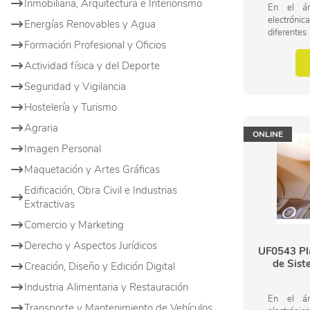
Inmobiliaria, Arquitectura e Interiorismo
En el ám
electróni
Energías Renovables y Agua
diferent
Formación Profesional y Oficios
supervis
manteni
Actividad física y del Deporte
electromedi
Seguridad y Vigilancia
Hostelería y Turismo
Agraria
ONLINE
Imagen Personal
Maquetación y Artes Gráficas
Edificación, Obra Civil e Industrias
Extractivas
Comercio y Marketing
Derecho y Aspectos Jurídicos
UF0543 Pla
de Sist
Creación, Diseño y Edición Digital
Industria Alimentaria y Restauración
En el ám
Transporte y Mantenimiento de Vehículos