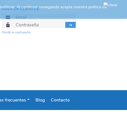
 analíticas. Al continuar navegando acepta nuestra
política de
ÁREA DE CLIENTES:
Olvidé la contraseña
s frecuentes
Blog
Contacto