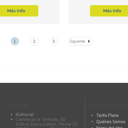
ación es muy eficiente. Por lo
supervisión de la inst
u uso hay que tener en cuenta
mantenimiento de sis
Más Info
Más Info
e pruebas...
electromedicina, dentro del...
1
2
3
Siguiente
Contacto
Enlaces de interés
iEditorial
Tarifa Plana
Camino de la Torrecilla, 30,
Quiénes Somos
Edificio Educa Edtech, Oficina 22
Mapa del sitio