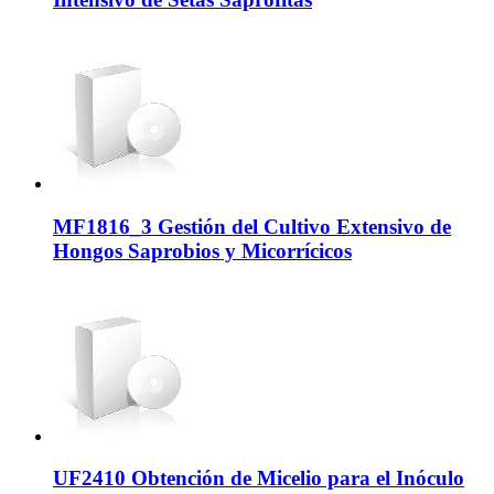
MF1816_3 Gestión del Cultivo Extensivo de
Hongos Saprobios y Micorrícicos
UF2410 Obtención de Micelio para el Inóculo