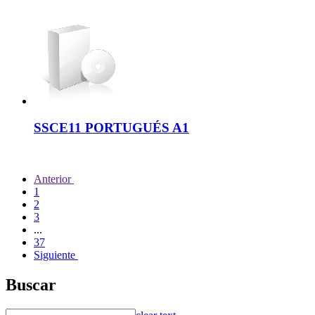
SSCE11 PORTUGUÉS A1
Anterior
1
2
3
...
37
Siguiente
Buscar