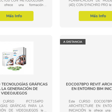
ECTOS CON METODOLOGÍA
PLANIFICACIÓN DE MOD
ofrece una formación
(4D) CON SYNCHRO PRO le o
ada en la materia dentro de la
formación especializada en 
ofesional de Edificación y obra
dentro de la Familia Prof
Más Info
Más Info
 este CURSO...
Edificación y obra civil. Con est
A DISTANCIA
O TECNOLOGÍAS GRÁFICAS
EOCO078PO REVIT ARCH
 LA GENERACIÓN DE
EN ENTORNO BIM INIC
VIDEOJUEGOS
CURSO IFCT154PO
Este CURSO EOCO078P
GÍAS GRÁFICAS PARA LA
ARCHITECTURE EN ENT
IÓN DE VIDEOJUEGOS le
INICIACIÓN le ofrece una 