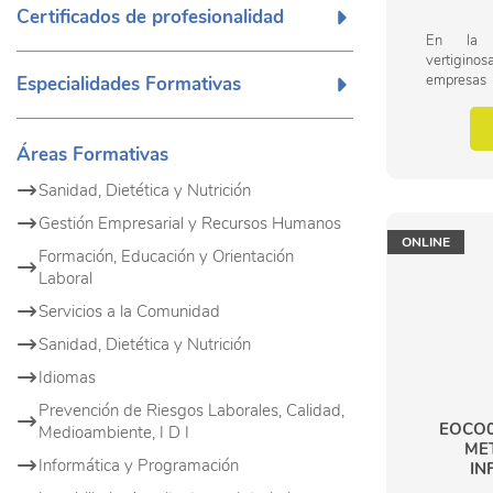
Certificados de profesionalidad
En la a
vertigin
empresas
Especialidades Formativas
flexibilid
nuevos en
incluso esp
Áreas Formativas
Sanidad, Dietética y Nutrición
Gestión Empresarial y Recursos Humanos
ONLINE
Formación, Educación y Orientación
Laboral
Servicios a la Comunidad
Sanidad, Dietética y Nutrición
Idiomas
Prevención de Riesgos Laborales, Calidad,
EOCO0
Medioambiente, I D I
ME
Informática y Programación
IN