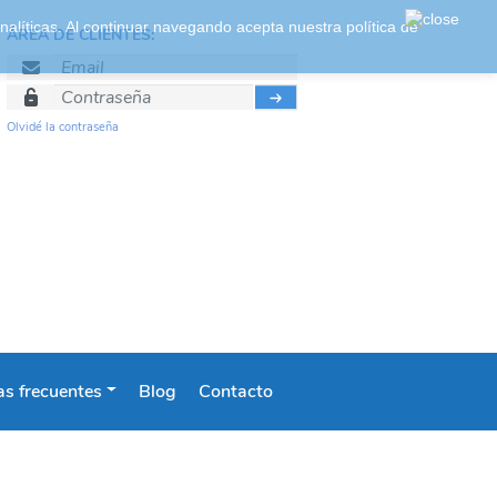
 analíticas. Al continuar navegando acepta nuestra
política de
ÁREA DE CLIENTES:
Olvidé la contraseña
s frecuentes
Blog
Contacto