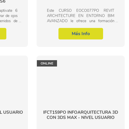
CS6
ptivate 6
Este CURSO EOCO077PO REVIT
rar de ojos
ARCHITECTURE EN ENTORNO BIM
enidos de
AVANZADO le ofrece una formación
ctivo y de
especializada en la materia dentro de la
os móviles
Familia Profesional de Edificación y obra
Más Info
civil. Con este CURSO...
ONLINE
EL USUARIO
IFCT159PO INFOARQUITECTURA 3D
CON 3DS MAX - NIVEL USUARIO