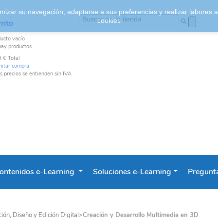
ptimizar su navegación, adaptarse a sus preferencias y realizar labores
cookies
rito
ducto
vacío
hay productos
0 €
Total
mitar compra
s precios se entienden sin IVA
ontenidos e-Learning
Soluciones e-Learning
Pregunta
ión, Diseño y Edición Digital
>
Creación y Desarrollo Multimedia en 3D