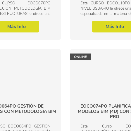
CURSO EOCO070PO
Este CURSO EOCO110PO
CCIÓN METODOLOGÍA BIM
NIVEL USUARIO le ofrece una
ESTRUCTURAS le ofrece una
especializada en la materia d
 especializada en la materia
Familia Profesional de Edifica
 la Familia Profesional de
civil. Con este CURSO 
Más Info
Más Info
 y obra civil. Con este...
REVIT – NIVEL...
ONLINE
O064PO GESTIÓN DE
EOCO074PO PLANIFICA
S CON METODOLOGÍA BIM
MODELOS BIM (4D) CON
PRO
RSO EOCO064PO GESTIÓN
Este Curso EOC