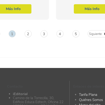
 formación especializada en la
especializada en la materia d
ntro de la Familia Profesional
Familia Profesional de Edifica
Más Info
Más Info
tica y comunicaciones. Con...
civil. Con este CURSO...
1
2
3
4
5
Siguiente
Contacto
Enlaces de interés
iEditorial
Tarifa Plana
Camino de la Torrecilla, 30,
Quiénes Somos
Edificio Educa Edtech, Oficina 22
Mapa del sitio