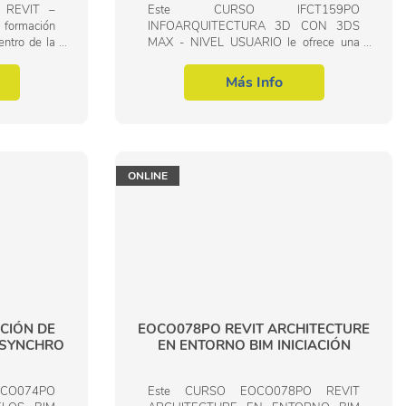
 REVIT –
Este CURSO IFCT159PO
 formación
INFOARQUITECTURA 3D CON 3DS
entro de la
MAX - NIVEL USUARIO le ofrece una
ción y obra
formación especializada en la materia
EOCO110PO
dentro de la Familia Profesional de
Más Info
Informática y comunicaciones. Con este...
ONLINE
CIÓN DE
EOCO078PO REVIT ARCHITECTURE
 SYNCHRO
EN ENTORNO BIM INICIACIÓN
O074PO
Este CURSO EOCO078PO REVIT