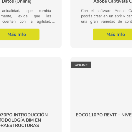
Datos (Online)
Adobe Captivate 
ctualidad, que cambia
Con el software Adobe Ca
osamente, exige que las
podrás crear en un abrir y cer
 cuenten con la agilidad,
una gran variedad de cont
ad y capacidad de adaptarse a
aprendizaje online intera
tornos de una manera rápida e
aprendizaje con dispositiv
Más Info
Más Info
ontánea. La...
basado en...
ONLINE
70PO INTRODUCCIÓN
EOCO110PO REVIT – NIV
TODOLOGÍA BIM EN
FRAESTRUCTURAS