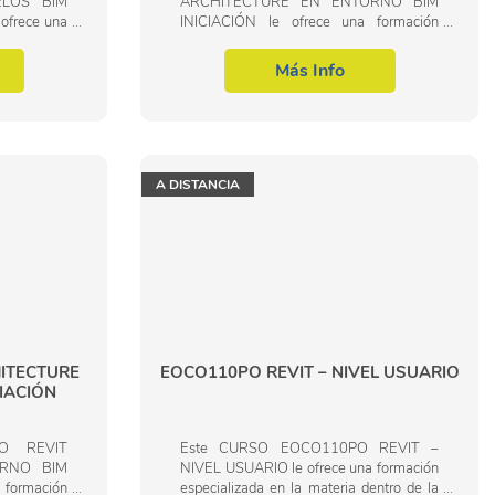
ELOS BIM
ARCHITECTURE EN ENTORNO BIM
frece una
INICIACIÓN le ofrece una formación
la materia
especializada en la materia dentro de la
esional de
Familia Profesional de Edificación y obra
Más Info
e...
civil. Con este CURSO...
A DISTANCIA
ITECTURE
EOCO110PO REVIT – NIVEL USUARIO
IACIÓN
O REVIT
Este CURSO EOCO110PO REVIT –
ORNO BIM
NIVEL USUARIO le ofrece una formación
formación
especializada en la materia dentro de la