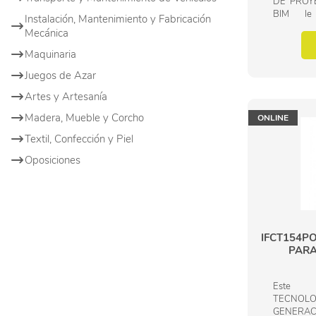
DE PROY
BIM le 
Instalación, Mantenimiento y Fabricación
especializ
Mecánica
Familia Pr
civil. Con
Maquinaria
Juegos de Azar
Artes y Artesanía
Madera, Mueble y Corcho
ONLINE
Textil, Confección y Piel
Oposiciones
IFCT154P
PARA
Este 
TECNOLO
GENERAC