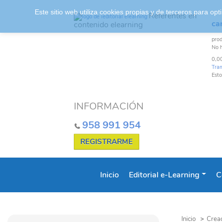
Este sitio web utiliza cookies propias y de terceros para o
Referentes en
car
contenido elearning
pro
No 
0,0
Tra
Esto
INFORMACIÓN
958 991 954
REGISTRARME
Inicio
Editorial e-Learning
C
Inicio
>
Creac