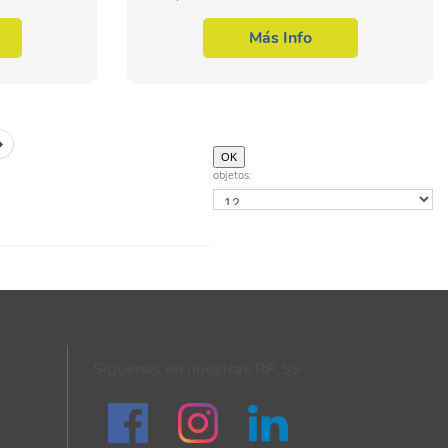
entro de la
Familia Profesional de Edificación y obra
ción y obra
civil. Con este CURSO EOCO110PO
Más Info
REVIT – NIVEL...
objetos:
Síguenos en nuestras RR.SS