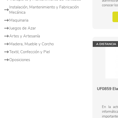
administra
conocer lo
Instalación, Mantenimiento y Fabricación
contable 
Mecánica
auditoria ,
Maquinaria
Juegos de Azar
Artes y Artesanía
Madera, Mueble y Corcho
A DISTANCIA
Textil, Confección y Piel
Oposiciones
UF0859 Ela
En la act
informátic
importan