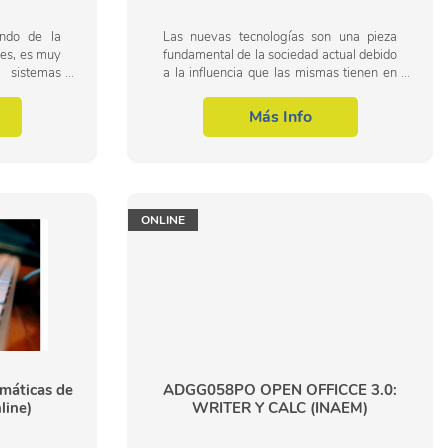
undo de la
Las nuevas tecnologías son una pieza
nes, es muy
fundamental de la sociedad actual debido
 sistemas
a la influencia que las mismas tienen en
 del área
la vida diaria de muchas personas. Uno
mática. Por
de los avances tecnológicos se ha...
Más Info
ONLINE
máticas de
ADGG058PO OPEN OFFICCE 3.0:
line)
WRITER Y CALC (INAEM)