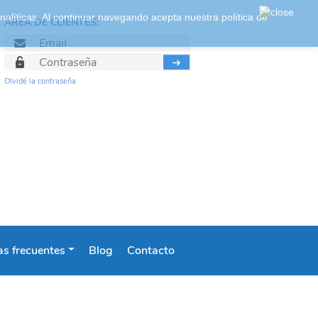
 analíticas. Al continuar navegando acepta nuestra
política de
ÁREA DE CLIENTES:
Olvidé la contraseña
s frecuentes
Blog
Contacto