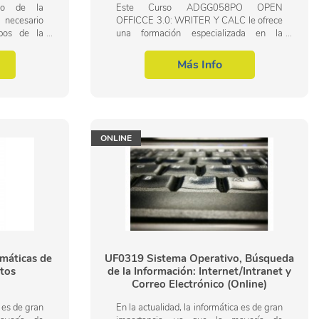
do de la
Este Curso ADGG058PO OPEN
 necesario
OFFICCE 3.0: WRITER Y CALC le ofrece
mpos de la
una formación especializada en la
inistrativa
materia dentro de la Familia Profesional
 profesional
de Administración y gestión. Con este
Más Info
CURSO ADGG058PO OPEN...
ONLINE
máticas de
UF0319 Sistema Operativo, Búsqueda
tos
de la Información: Internet/Intranet y
Correo Electrónico (Online)
a es de gran
En la actualidad, la informática es de gran