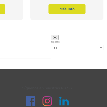
 del área
microinformáticos, dentro del área
mática. Por
profesional de sistemas y telemática. Por
Más Info
ello, con...
objetos:
Síguenos en nuestras RR.SS