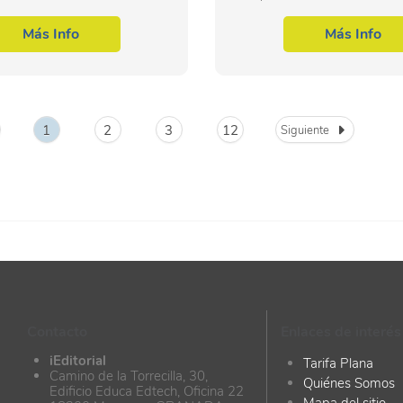
ormáticos, dentro del área
microinformáticos, dentro
l de sistemas y telemática. Por
profesional de sistemas y tele
Más Info
Más Info
ello, con...
1
2
3
12
Siguiente
Contacto
Enlaces de interés
iEditorial
Tarifa Plana
Camino de la Torrecilla, 30,
Quiénes Somos
Edificio Educa Edtech, Oficina 22
Mapa del sitio