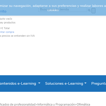
ptimizar su navegación, adaptarse a sus preferencias y realizar labores
cookies
rito
ducto
vacío
hay productos
0 €
Total
mitar compra
s precios se entienden sin IVA
ontenidos e-Learning
Soluciones e-Learning
Pregunta
ficados de profesionalidad
>
Informática y Programación
>
Ofimática