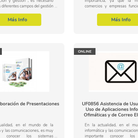
ción y gestión , es necesario
importancia, ya que la m
s diferentes campos del gestión
comercios y empresas func
y gestión administrativa para
organizan a través de 
 dentro del área profesional de...
informáticos. La formación sup
Más Info
Más Info
uso y...
ONLINE
boración de Presentaciones
UF0856 Asistencia de Usua
Uso de Aplicaciones Inf
Ofimáticas y de Correo E
(Online)
ualidad, en el mundo de la
En la actualidad, en el m
a y las comunicaciones, es muy
informática y las comunicacio
te conocer los sistemas
importante conocer los