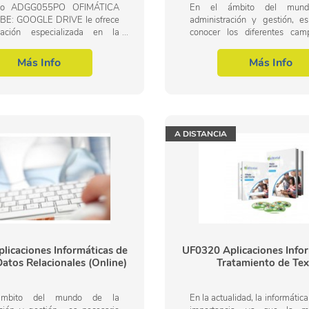
rso ADGG055PO OFIMÁTICA
En el ámbito del mun
BE: GOOGLE DRIVE le ofrece
administración y gestión, es
ación especializada en la
conocer los diferentes ca
ntro de la Familia Profesional
gestión contable y gestión adm
stración y gestión. Con este
para auditoría, dentro del área
Más Info
Más Info
GG055PO...
de...
A DISTANCIA
licaciones Informáticas de
UF0320 Aplicaciones Infor
atos Relacionales (Online)
Tratamiento de Tex
mbito del mundo de la
En la actualidad, la informátic