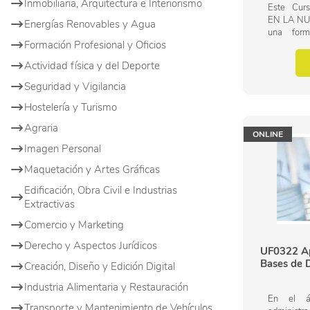
Inmobiliaria, Arquitectura e Interiorismo
Este Cu
EN LA NU
Energías Renovables y Agua
una form
Formación Profesional y Oficios
materia de
de Admini
Actividad física y del Deporte
CURSO AD
Seguridad y Vigilancia
Hostelería y Turismo
Agraria
ONLINE
Imagen Personal
Maquetación y Artes Gráficas
Edificación, Obra Civil e Industrias
Extractivas
Comercio y Marketing
Derecho y Aspectos Jurídicos
UF0322 Ap
Bases de D
Creación, Diseño y Edición Digital
Industria Alimentaria y Restauración
En el á
Transporte y Mantenimiento de Vehículos