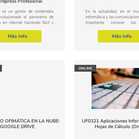
dpress Profesional
 es un gestor de contenidos
En la actualidad, en el m
volucionado el panorama de
informática y las comunicacio
n en internet haciendo fácil y
importante conocer los
para todos la creación de una
microinformáticos, dentro
sonal. Ya seas todo un
profesional de sistemas y tele
Más Info
Más Info
..
ello, con...
ONLINE
 OFIMÁTICA EN LA NUBE:
UF0321 Aplicaciones Infor
GOOGLE DRIVE
Hojas de Cálculo (On