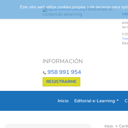
Este sitio web utiliza cookies propias y de terceros para o
Referentes en
car
contenido elearning
pro
No 
0,0
Tra
Esto
INFORMACIÓN
958 991 954
REGISTRARME
Inicio
Editorial e-Learning
C
Inicio
>
Certi