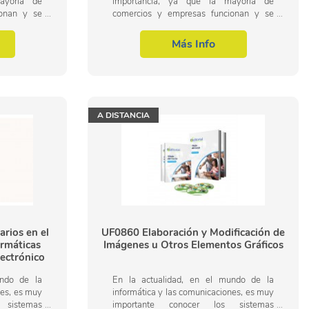
ayoría de
importancia, ya que la mayoría de
ionan y se
comercios y empresas funcionan y se
programas
organizan a través de programas
erior en el
informáticos. La formación superior en el
Más Info
uso y...
A DISTANCIA
rios en el
UF0860 Elaboración y Modificación de
ormáticas
Imágenes u Otros Elementos Gráficos
lectrónico
undo de la
En la actualidad, en el mundo de la
nes, es muy
informática y las comunicaciones, es muy
 sistemas
importante conocer los sistemas