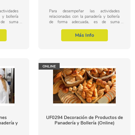
tividades
Para desempeñar las actividades
 y bollería
relacionadas con la panadería y bollería
 de suma
de forma adecuada, es de suma
alizar las
importancia conducir y realizar las
e productos
operaciones de elaboración de productos
Más Info
de panadería y...
ONLINE
nes
UF0294 Decoración de Productos de
adería y
Panadería y Bollería (Online)
)