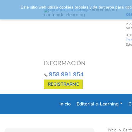
Este sitio web utiliza cookies propias y de terceros para o
Referentes en
car
contenido elearning
pro
No 
0,0
Tra
Esto
INFORMACIÓN
958 991 954
REGISTRARME
Inicio
Editorial e-Learning
C
Inicio
>
Certi