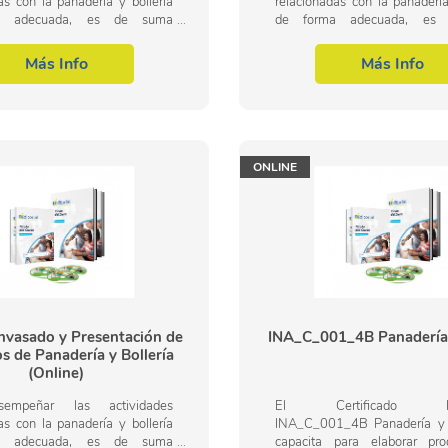
as con la panadería y bollería
relacionadas con la panadería
a adecuada, es de suma
de forma adecuada, es
ia conducir y realizar las
importancia conducir y re
s de elaboración de productos
operaciones de elaboración d
Más Info
Más Info
a y...
de panadería y...
ONLINE
vasado y Presentación de
INA_C_001_4B Panadería 
s de Panadería y Bollería
(Online)
empeñar las actividades
El Certificado Prof
as con la panadería y bollería
INA_C_001_4B Panadería y b
a adecuada, es de suma
capacita para elaborar pr