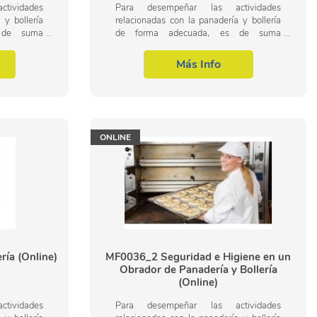
tividades
Para desempeñar las actividades
 y bollería
relacionadas con la panadería y bollería
 de suma
de forma adecuada, es de suma
alizar las
importancia conducir y realizar las
e productos
operaciones de elaboración de productos
Más Info
de panadería y...
ONLINE
ría (Online)
MF0036_2 Seguridad e Higiene en un
Obrador de Panadería y Bollería
(Online)
tividades
Para desempeñar las actividades