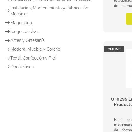
relacionad
de form
Instalación, Mantenimiento y Fabricación
importanc
Mecánica
operacione
de panaderí
Maquinaria
Juegos de Azar
Artes y Artesanía
Madera, Mueble y Corcho
ONLINE
Textil, Confección y Piel
Oposiciones
UF0295 En
Producto
Para des
relacionad
de form