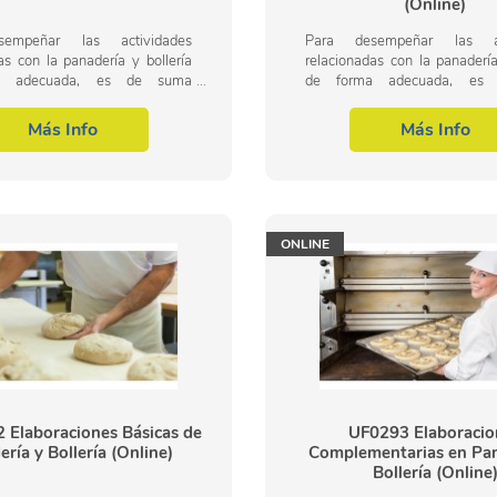
(Online)
empeñar las actividades
Para desempeñar las ac
as con la panadería y bollería
relacionadas con la panadería
a adecuada, es de suma
de forma adecuada, es
ia conducir y realizar las
importancia conducir y re
s de elaboración de productos
operaciones de elaboración d
Más Info
Más Info
a y...
de panadería y...
ONLINE
Elaboraciones Básicas de
UF0293 Elaboracio
ría y Bollería (Online)
Complementarias en Pan
Bollería (Online