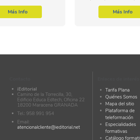
ia conducir y realizar las
panadería y bollería, condu
s de elaboración de productos
operaciones de producción, c
Más Info
Más Info
a y...
y decoración, en...
Contacto
Enlaces de interés
iEditorial
Tarifa Plana
Camino de la Torrecilla, 30,
Quiénes Somos
Edificio Educa Edtech, Oficina 22
Mapa del sitio
18200 Maracena GRANADA
Plataforma de
Tel.: 958 991 954
teleformación
Email:
Especialidades
atencionalcliente@ieditorial.net
formativas
Catálogo format