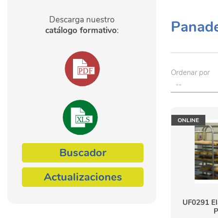
Descarga nuestro
Panader
catálogo formativo
:
Ordenar por
ONLINE
Buscador
Actualizaciones
UF0291 El
P