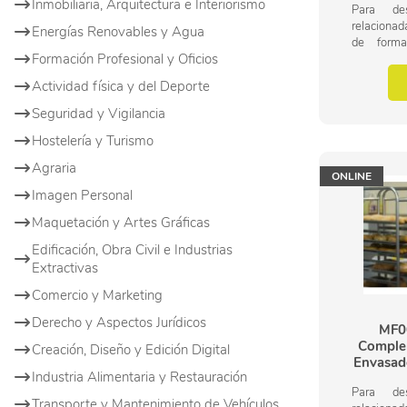
Inmobiliaria, Arquitectura e Interiorismo
Para des
relacionad
Energías Renovables y Agua
de form
Formación Profesional y Oficios
importanc
operacione
Actividad física y del Deporte
de panaderí
Seguridad y Vigilancia
Hostelería y Turismo
Agraria
ONLINE
Imagen Personal
Maquetación y Artes Gráficas
Edificación, Obra Civil e Industrias
Extractivas
Comercio y Marketing
Derecho y Aspectos Jurídicos
MF0
Complem
Creación, Diseño y Edición Digital
Envasado
Industria Alimentaria y Restauración
Para des
Transporte y Mantenimiento de Vehículos