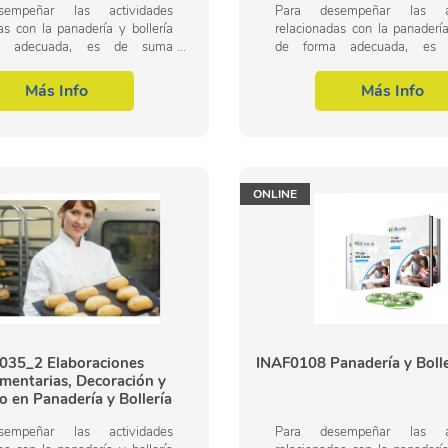
empeñar las actividades
Para desempeñar las ac
as con la panadería y bollería
relacionadas con la panadería
a adecuada, es de suma
de forma adecuada, es
ia conducir y realizar las
importancia conducir y re
s de elaboración de productos
operaciones de elaboración d
Más Info
Más Info
a y...
de panadería y...
ONLINE
035_2 Elaboraciones
INAF0108 Panadería y Bolle
entarias, Decoración y
 en Panadería y Bollería
(Online)
empeñar las actividades
Para desempeñar las ac