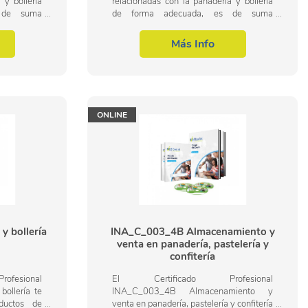
 y bollería
relacionadas con la panadería y bollería
 de suma
de forma adecuada, es de suma
alizar las
importancia conducir y realizar las
e productos
operaciones de elaboración de productos
Más Info
de panadería y...
ONLINE
y bollería
INA_C_003_4B Almacenamiento y
venta en panadería, pastelería y
confitería
esional
El Certificado Profesional
ollería te
INA_C_003_4B Almacenamiento y
oductos de
venta en panadería, pastelería y confitería