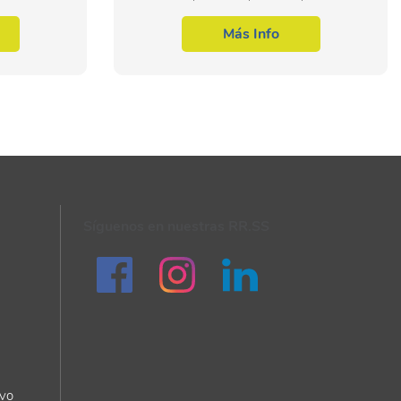
ciendo las
te capacita para realizar la recepción de
omposición
materias primas, el almacenamiento, la
Más Info
expedición y la...
Síguenos en nuestras RR.SS
ivo