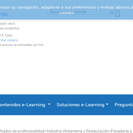
ptimizar su navegación, adaptarse a sus preferencias y realizar labores
cookies
rito
ducto
vacío
hay productos
0 €
Total
mitar compra
s precios se entienden sin IVA
ontenidos e-Learning
Soluciones e-Learning
Pregunta
ficados de profesionalidad
>
Industria Alimentaria y Restauración
>
Panadería y 