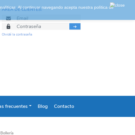
 analíticas. Al continuar navegando acepta nuestra
política de
ÁREA DE CLIENTES:
Olvidé la contraseña
s frecuentes
Blog
Contacto
Bollería