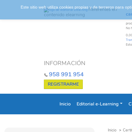
Este sitio web utiliza cookies propias y de terceros para o
Referentes en
car
contenido elearning
pro
No 
0,0
Tra
Esto
INFORMACIÓN
958 991 954
REGISTRARME
Inicio
Editorial e-Learning
C
Inicio
>
Certi