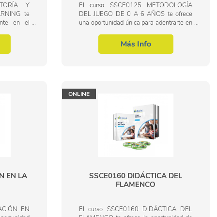
UTORÍA Y
El curso SSCE0125 METODOLOGÍA
RNING te
DEL JUEGO DE 0 A 6 AÑOS te ofrece
ente en el
una oportunidad única para adentrarte en
ón digital.
el fascinante mundo del desarrollo infantil
aprendizaje
a través del juego. En la actualidad, la...
Más Info
ONLINE
N EN LA
SSCE0160 DIDÁCTICA DEL
FLAMENCO
UACIÓN EN
El curso SSCE0160 DIDÁCTICA DEL