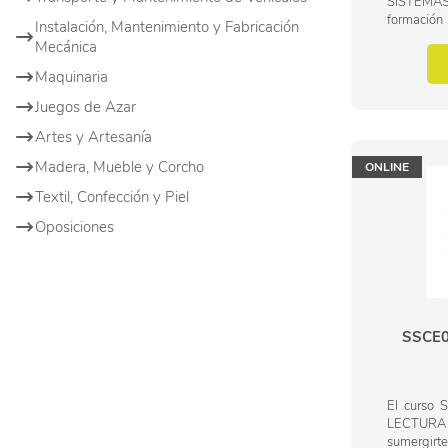
SISTEM
formació
Instalación, Mantenimiento y Fabricación
profesiona
Mecánica
Con este 
Desarrollar 
Maquinaria
Juegos de Azar
Artes y Artesanía
Madera, Mueble y Corcho
ONLINE
Textil, Confección y Piel
Oposiciones
SSCE0
El curso
LECTURA t
sumergirte