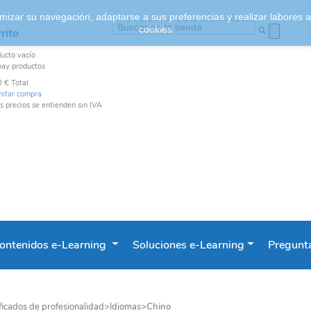
ptimizar su navegación, adaptarse a sus preferencias y realizar labores
cookies
rito
ducto
vacío
hay productos
0 €
Total
mitar compra
s precios se entienden sin IVA
ontenidos e-Learning
Soluciones e-Learning
Pregunta
ficados de profesionalidad
>
Idiomas
>
Chino