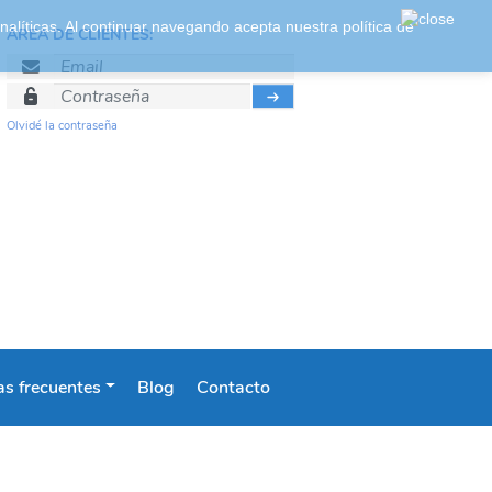
 analíticas. Al continuar navegando acepta nuestra
política de
ÁREA DE CLIENTES:
Olvidé la contraseña
s frecuentes
Blog
Contacto