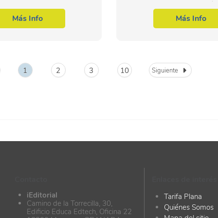
 de la lectura, un ámbito en
LEARNING, GAMIFICACIÓ
 crecimiento y con una gran
actualidad, la digitaliza
Más Info
Más Info
...
aprendizaje móvil están revo
la forma...
1
2
3
10
Siguiente
Contacto
Enlaces de interés
iEditorial
Tarifa Plana
Camino de la Torrecilla, 30,
Quiénes Somos
Edificio Educa Edtech, Oficina 22
Mapa del sitio