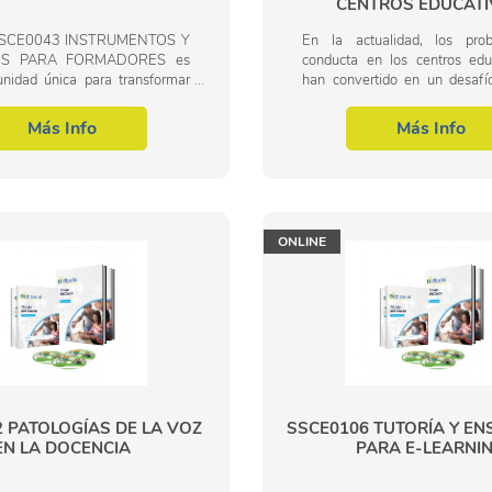
CENTROS EDUCAT
 SSCE0043 INSTRUMENTOS Y
En la actualidad, los pro
S PARA FORMADORES es
conducta en los centros edu
unidad única para transformar
han convertido en un desafío
ilidades pedagógicas y
que impacta directamente en 
te en un mercado laboral cada
de aprendizaje y el bienesta
Más Info
Más Info
mpetitivo....
los...
ONLINE
 PATOLOGÍAS DE LA VOZ
SSCE0106 TUTORÍA Y E
EN LA DOCENCIA
PARA E-LEARNI