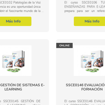
SSCE0102 Patologías de la Voz
El curso SSCE0106 T
ncia es una oportunidad única
ENSEÑANZAS PARA E-LEA
brir el fascinante mundo de la
prepara para ser un refer
al, un campo en pleno auge
dinámico mundo de la educaci
la creciente conciencia sobre
Con la creciente demanda de 
Más Info
Más Info
en línea, las...
ONLINE
GESTIÓN DE SISTEMAS E-
SSCE0146 EVALUACIÓ
LEARNING
FORMACIÓN
rso SSCE0145 GESTIÓN DE
El curso SSCE0146 EVAL