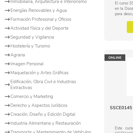
Inmobiliaria, Arquitectura e Interiorismo
El curso 
en la Doce
Energías Renovables y Agua
para descu
Formación Profesional y Oficios
salud voc
debido a 
Actividad física y del Deporte
su...
Seguridad y Vigilancia
Hostelería y Turismo
Agraria
ONLINE
Imagen Personal
Maquetación y Artes Gráficas
Edificación, Obra Civil e Industrias
Extractivas
Comercio y Marketing
Derecho y Aspectos Jurídicos
SSCE0145 
Creación, Diseño y Edición Digital
Industria Alimentaria y Restauración
Este cu
Transporte y Mantenimiento de Vehículos