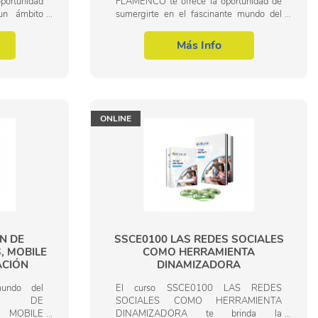
ortunidad
FLAMENCO te ofrece la oportunidad de
un ámbito
sumergirte en el fascinante mundo del
imiento. La
flamenco, un arte en continuo auge y con
ón es una
una creciente demanda tanto a nivel
Más Info
nacional como...
ONLINE
N DE
SSCE0100 LAS REDES SOCIALES
, MOBILE
COMO HERRAMIENTA
ACIÓN
DINAMIZADORA
mundo del
El curso SSCE0100 LAS REDES
IÓN DE
SOCIALES COMO HERRAMIENTA
, MOBILE
DINAMIZADORA te brinda la