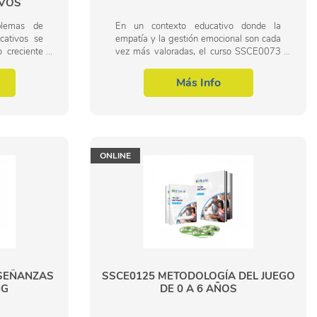
IVOS
blemas de
En un contexto educativo donde la
cativos se
empatía y la gestión emocional son cada
 creciente
vez más valoradas, el curso SSCE0073
el ambiente
INTELIGENCIA EMOCIONAL EN LA
r tanto de
ESCUELA se presenta como una
Más Info
oportunidad única para...
ONLINE
NSEÑANZAS
SSCE0125 METODOLOGÍA DEL JUEGO
NG
DE 0 A 6 AÑOS