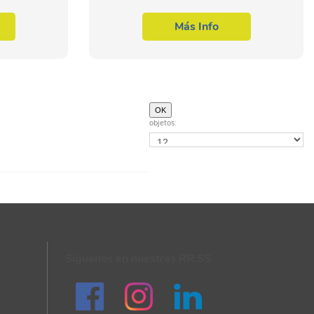
N. En la
oportunidad de sumergirte en el
ción y el
fascinante mundo de las redes sociales,
Más Info
lucionando
un sector en constante crecimiento y con
una...
objetos:
Síguenos en nuestras RR.SS