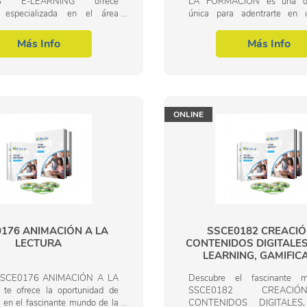
AS E-LEARNING ofrece
LA FORMACIÓN es una op
n especializada en el área
única para adentrarte en 
l de la Formación y Educación.
esencial y en constante crec
curso el alumnado aprenderá a
evaluación en la formaci
Más Info
Más Info
las...
herramienta clave para...
ONLINE
176 ANIMACIÓN A LA
SSCE0182 CREACIÓ
LECTURA
CONTENIDOS DIGITALES
LEARNING, GAMIFIC
 SSCE0176 ANIMACIÓN A LA
Descubre el fascinante 
e ofrece la oportunidad de
SSCE0182 CREAC
 en el fascinante mundo de la
CONTENIDOS DIGITALES