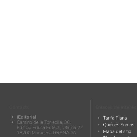
Contacto
Enlaces de interés
iEditorial
Tarifa Plana
Camino de la Torrecilla, 30,
Quiénes Somos
Edificio Educa Edtech, Oficina 22
Mapa del sitio
18200 Maracena GRANADA