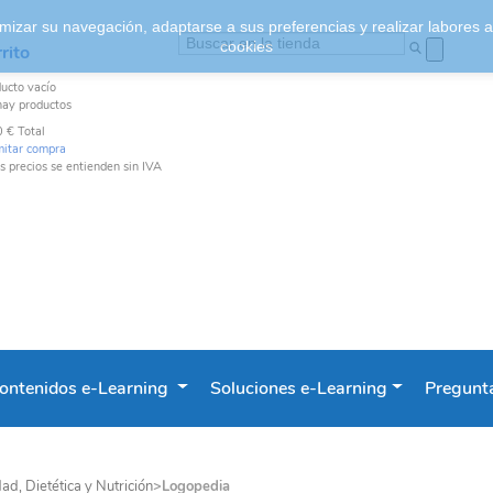
ptimizar su navegación, adaptarse a sus preferencias y realizar labores
cookies
rito
ducto
vacío
hay productos
0 €
Total
mitar compra
s precios se entienden sin IVA
ontenidos e-Learning
Soluciones e-Learning
Pregunta
ad, Dietética y Nutrición
>
Logopedia