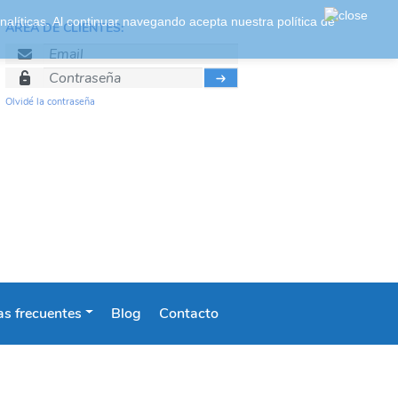
 analíticas. Al continuar navegando acepta nuestra
política de
ÁREA DE CLIENTES:
Olvidé la contraseña
s frecuentes
Blog
Contacto