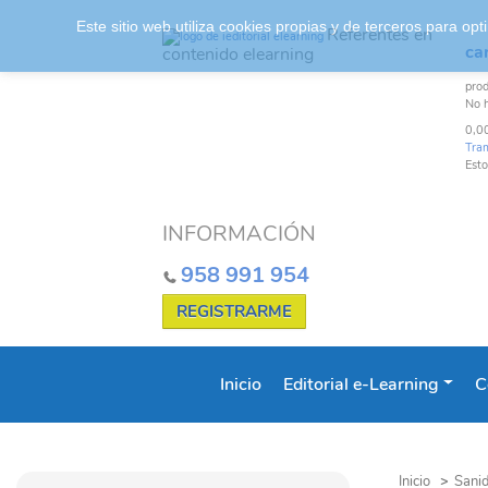
Este sitio web utiliza cookies propias y de terceros para o
Referentes en
car
contenido elearning
pro
No 
0,0
Tra
Esto
INFORMACIÓN
958 991 954
REGISTRARME
Inicio
Editorial e-Learning
C
Inicio
>
Sanid