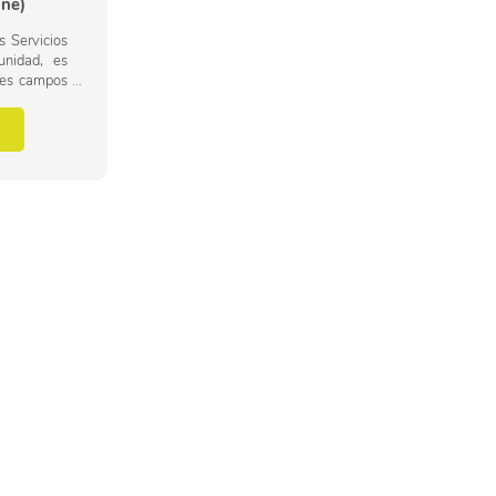
ine)
s Servicios
unidad, es
ntes campos
nado con
speciales