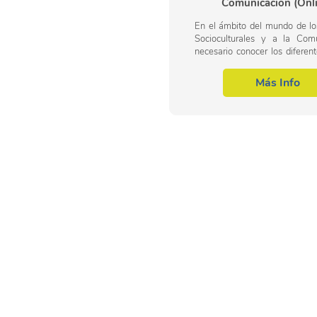
Comunicación (Onl
En el ámbito del mundo de lo
Socioculturales y a la Com
necesario conocer los difere
de Atención al Alum
Necesidades Educativas E
Más Info
(ACNEE) en Centros...