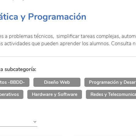
ática y Programación
es a problemas técnicos, simplificar tareas complejas, auto
as actividades que pueden aprender los alumnos. Consulta n
na subcategoría:
atos -BBDD-
Diseño Web
Programación y Desar
perativos
Hardware y Software
Redes y Telecomunic