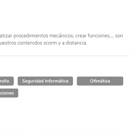
matizar procedimientos mecánicos, crear funciones,… son
uestros contenidos scorm y a distancia.
rollo
Seguridad Informática
Ofimática
aciones