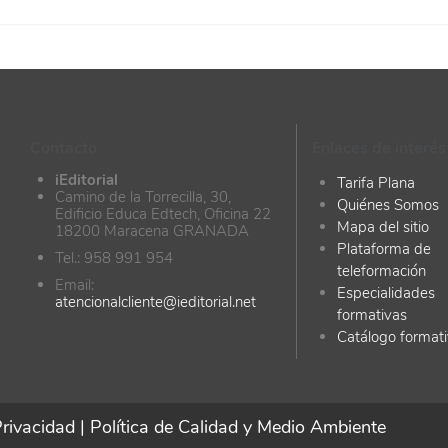
Contacto
Enlaces de interés
iEditorial
Tarifa Plana
Camino de la Torrecilla, 30,
Quiénes Somos
Edificio Educa Edtech, Oficina 22
Mapa del sitio
18200 Maracena GRANADA
Plataforma de
Tel.: 958 991 954
teleformación
Email:
Especialidades
atencionalcliente@ieditorial.net
formativas
Catálogo format
Privacidad
|
Política de Calidad y Medio Ambiente