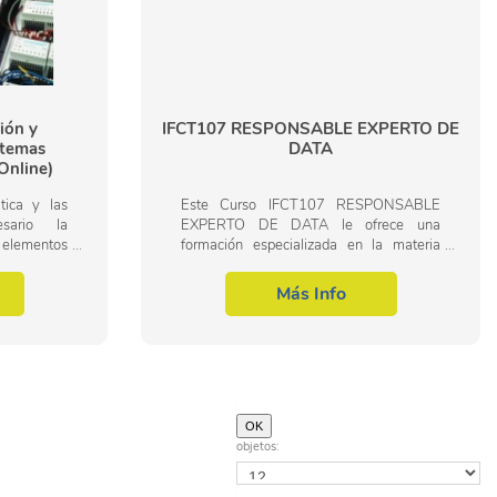
ión y
IFCT107 RESPONSABLE EXPERTO DE
stemas
DATA
Online)
tica y las
Este Curso IFCT107 RESPONSABLE
esario la
EXPERTO DE DATA le ofrece una
 elementos
formación especializada en la materia
istemas
dentro de la Familia Profesional de
ontrol de
Informática y comunicaciones. Con este
Más Info
CURSO IFCT107...
objetos: