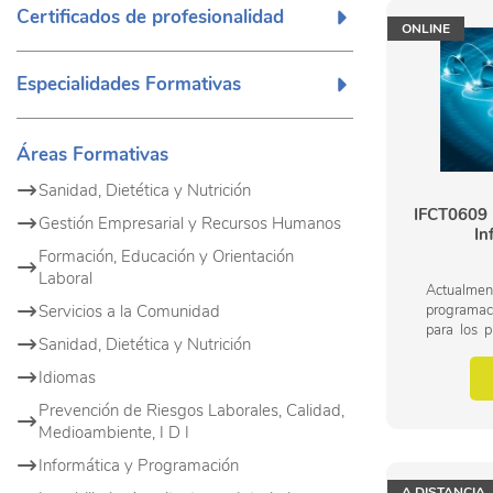
Certificados de profesionalidad
ONLINE
Especialidades Formativas
Áreas Formativas
Sanidad, Dietética y Nutrición
IFCT0609 
Gestión Empresarial y Recursos Humanos
In
Formación, Educación y Orientación
Laboral
Actualm
Servicios a la Comunidad
programaci
para los p
Sanidad, Dietética y Nutrición
desarrolla
de unas esp
Idiomas
Prevención de Riesgos Laborales, Calidad,
Medioambiente, I D I
Informática y Programación
A DISTANCIA