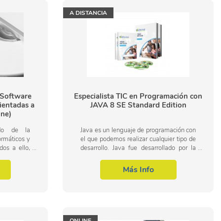
A DISTANCIA
 Software
Especialista TIC en Programación con
ientadas a
JAVA 8 SE Standard Edition
ne)
do de la
Java es un lenguaje de programación con
ormáticos y
el que podemos realizar cualquier tipo de
dos a ello,
desarrollo. Java fue desarrollado por la
re a partir
compañía Sun Microsystems y está
tas,...
enfocado a cubrir las necesidades...
Más Info
ONLINE