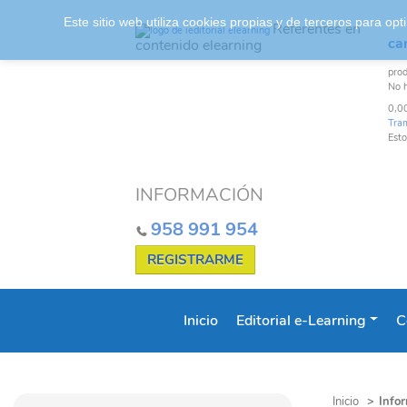
Este sitio web utiliza cookies propias y de terceros para o
Referentes en
car
contenido elearning
pro
No 
0,0
Tra
Esto
INFORMACIÓN
958 991 954
REGISTRARME
Inicio
Editorial e-Learning
C
Inicio
>
Info