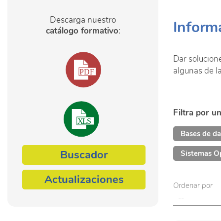
Descarga nuestro
Inform
catálogo formativo
:
Dar solucion
algunas de l
Filtra por u
Bases de d
Buscador
Sistemas O
Actualizaciones
Ordenar por