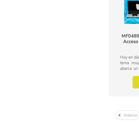
MF0489_
Acceso
Hoy en día
tema muy 
abarca un
continuo 
que exige q
Anterior