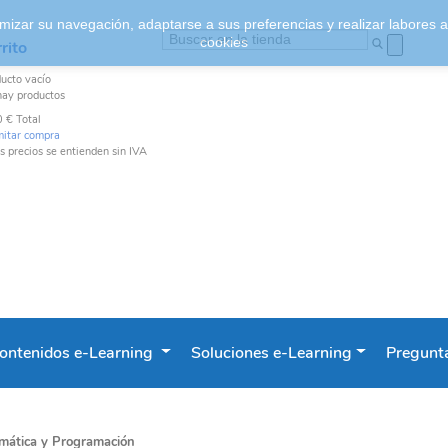
ptimizar su navegación, adaptarse a sus preferencias y realizar labores
cookies
rito
ducto
vacío
hay productos
0 €
Total
mitar compra
s precios se entienden sin IVA
ontenidos e-Learning
Soluciones e-Learning
Pregunta
rmática y Programación