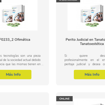
0233_2 Ofimática
Perito Judicial en Tanat
Tanatoestética
s tecnologías son una pieza
Si quiere desenvo
l de la sociedad actual debido
profesionalmente en el en
encia que las mismas tienen en
peritaje judicial y desea c
iaria de muchas personas. Uno
aspectos fundamentales de es
ces tecnológicos se ha...
el ámbito de la tanato
Más Info
Más Info
tanatoestética este es su...
ONLINE