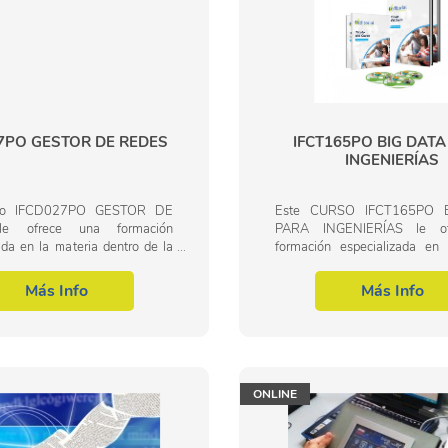
7PO GESTOR DE REDES
IFCT165PO BIG DATA
INGENIERÍAS
rso IFCD027PO GESTOR DE
Este CURSO IFCT165PO 
e ofrece una formación
PARA INGENIERÍAS le of
ada en la materia dentro de la
formación especializada en 
rofesional de Hostelería y
dentro de la Familia Prof
 Con este CURSO IFCD027PO
Informática y comunicaciones
Más Info
Más Info
 REDES el alumno...
CURSO IFCT165PO BIG...
ONLINE