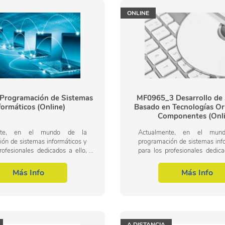
ONLINE
Programación de Sistemas
MF0965_3 Desarrollo de
formáticos (Online)
Basado en Tecnologías Or
Componentes (Onli
ente, en el mundo de la
Actualmente, en el mun
ón de sistemas informáticos y
programación de sistemas inf
rofesionales dedicados a ello,
para los profesionales dedica
r componentes software a partir
desarrollar componentes softwa
ecificaciones concretas,...
de unas especificaciones concre
Más Info
Más Info
A DISTANCIA