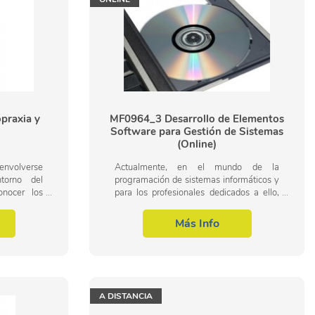
opraxia y
MF0964_3 Desarrollo de Elementos
Software para Gestión de Sistemas
(Online)
lverse
Actualmente, en el mundo de la
torno del
programación de sistemas informáticos y
onocer los
para los profesionales dedicados a ello,
ta labor en
desarrollar componentes software a partir
praxia y
de unas especificaciones concretas,...
Más Info
A DISTANCIA