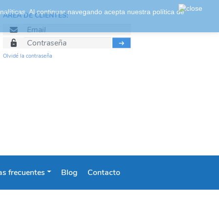
 analíticas. Al continuar navegando acepta nuestra
política de
ÁREA DE CLIENTES:
Olvidé la contraseña
s frecuentes
Blog
Contacto