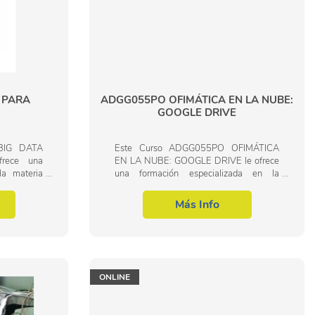
 PARA
ADGG055PO OFIMÁTICA EN LA NUBE:
GOOGLE DRIVE
BIG DATA
Este Curso ADGG055PO OFIMÁTICA
rece una
EN LA NUBE: GOOGLE DRIVE le ofrece
la materia
una formación especializada en la
esional de
materia dentro de la Familia Profesional
. Con este
de Administración y gestión. Con este
Más Info
CURSO ADGG055PO...
ONLINE