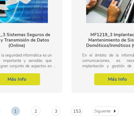
3 Sistemas Seguros de
MF1219_3 Implantac
 y Transmisión de Datos
Mantenimiento de Si
(Online)
Domóticos/Inmóticos (
 la seguridad informática es un
En el ámbito de la informá
importante y sensible, que
comunicaciones, es nec
 gran conjunto de aspectos en
implantación y gestión de
cambio y constante evolución,
informáticos en s
ue los profesionales...
domóticos/inmóticos, de c
Más Info
Más Info
accesos y presencia, y de...
1
2
3
153
Siguiente