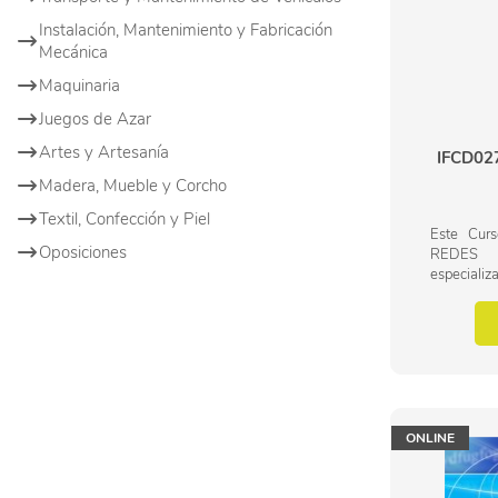
Instalación, Mantenimiento y Fabricación
Mecánica
Maquinaria
Juegos de Azar
Artes y Artesanía
IFCD02
Madera, Mueble y Corcho
Textil, Confección y Piel
Este Cu
Oposiciones
REDES l
especializ
Familia P
turismo.
GESTOR DE
ONLINE