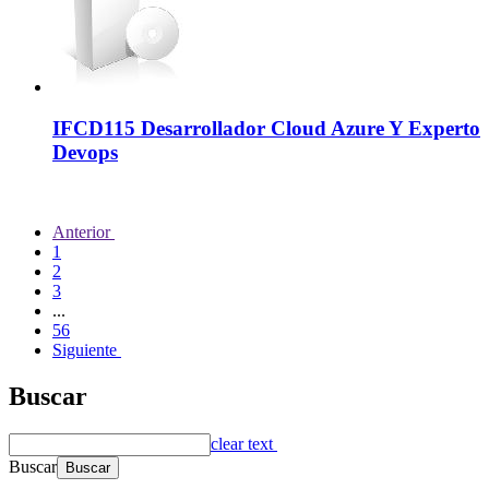
IFCD115 Desarrollador Cloud Azure Y Experto
Devops
Anterior
1
2
3
...
56
Siguiente
Buscar
clear text
Buscar