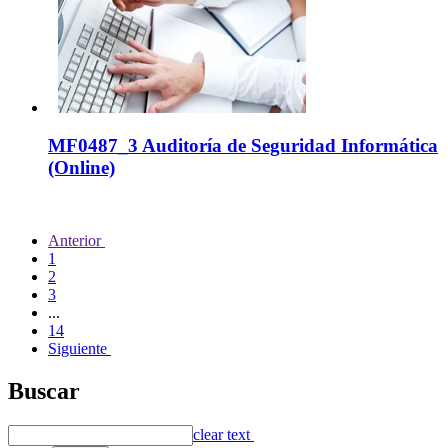
MF0487_3 Auditoría de Seguridad Informática
(Online)
Anterior
1
2
3
...
14
Siguiente
Buscar
clear text