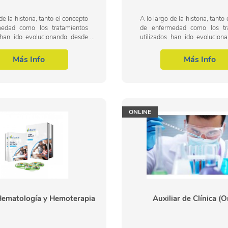
de la historia, tanto el concepto
A lo largo de la historia, tanto
edad como los tratamientos
de enfermedad como los tr
s han ido evolucionando desde
utilizados han ido evolucion
gía y terapéutica basada en la
una etiología y terapéutica b
hechizos y la...
magia, los hechizos y la...
Más Info
Más Info
ONLINE
Hematología y Hemoterapia
Auxiliar de Clínica (O