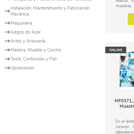
realizar 
muestras
Instalación, Mantenimiento y Fabricación
normaliza
Mecánica
unas norma
Maquinaria
Juegos de Azar
Artes y Artesanía
Madera, Mueble y Corcho
ONLINE
Textil, Confección y Piel
Oposiciones
MF0371_3
Muestr
En el ámbi
conocer 
laboratori