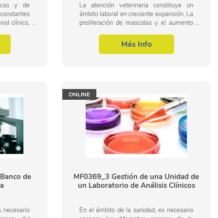
nicas y de
La atención veterinaria constituye un
constantes
ámbito laboral en creciente expansión. La
ial clínico,
proliferación de mascotas y el aumento
l cuidado de
de cuidados sistemáticos de las mismas
(nutrición, vacunas, esterilización,...
Más Info
ONLINE
Banco de
MF0369_3 Gestión de una Unidad de
ca
un Laboratorio de Análisis Clínicos
s necesario
En el ámbito de la sanidad, es necesario