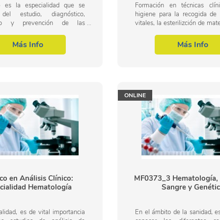
 es la especialidad que se
Formación en técnicas clí
del estudio, diagnóstico,
higiene para la recogida de 
nto y prevención de las
vitales, la esterilizción de mater
ades de la sangre y de los
la movilización del paciente, e
e participan en su producción,
heridas… Tareas todas...
Más Info
Más Info
 los...
ONLINE
co en Análisis Clínico:
MF0373_3 Hematología, 
cialidad Hematología
Sangre y Genéti
alidad, es de vital importancia
En el ámbito de la sanidad, e