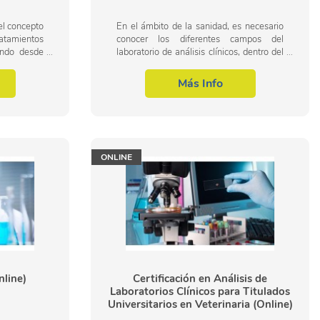
 el concepto
En el ámbito de la sanidad, es necesario
atamientos
conocer los diferentes campos del
ando desde
laboratorio de análisis clínicos, dentro del
asada en la
área profesional correspondiente. Así, con
el presente curso se pretende...
Más Info
ONLINE
nline)
Certificación en Análisis de
Laboratorios Clínicos para Titulados
Universitarios en Veterinaria (Online)