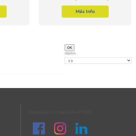
portar los
los protocolos normalizados de trabajo,
..
actuando bajo unas normas de...
Más Info
objetos:
Síguenos en nuestras RR.SS