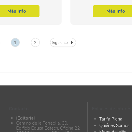
ofesional correspondiente. Así,
presente curso se pretende a
ente curso se pretende...
conocimientos necesarios para.
Más Info
Más Info
1
2
Siguiente
Contacto
Enlaces de interés
iEditorial
Tarifa Plana
Camino de la Torrecilla, 30,
Quiénes Somos
Edificio Educa Edtech, Oficina 22
Mapa del sitio