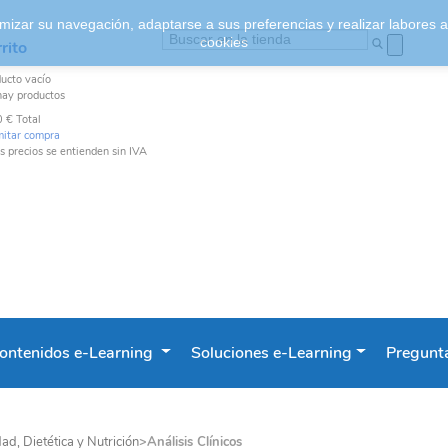
ptimizar su navegación, adaptarse a sus preferencias y realizar labores
cookies
rito
ducto
vacío
hay productos
0 €
Total
mitar compra
s precios se entienden sin IVA
ontenidos e-Learning
Soluciones e-Learning
Pregunta
ad, Dietética y Nutrición
>
Análisis Clínicos