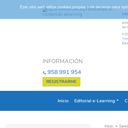
Este sitio web utiliza cookies propias y de terceros para o
Referentes en
car
contenido elearning
pro
No 
0,0
Tra
Esto
INFORMACIÓN
958 991 954
REGISTRARME
Inicio
Editorial e-Learning
C
Inicio
>
Sanid