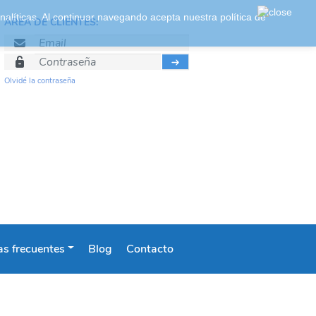
 analíticas. Al continuar navegando acepta nuestra
política de
ÁREA DE CLIENTES:
Olvidé la contraseña
s frecuentes
Blog
Contacto