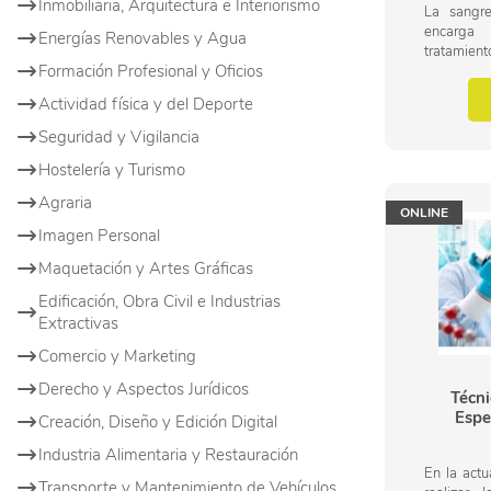
Inmobiliaria, Arquitectura e Interiorismo
La sangre
encarga 
Energías Renovables y Agua
tratamie
Formación Profesional y Oficios
enfermed
órganos qu
Actividad física y del Deporte
así como de
Seguridad y Vigilancia
Hostelería y Turismo
Agraria
ONLINE
Imagen Personal
Maquetación y Artes Gráficas
Edificación, Obra Civil e Industrias
Extractivas
Comercio y Marketing
Derecho y Aspectos Jurídicos
Técni
Espe
Creación, Diseño y Edición Digital
Industria Alimentaria y Restauración
En la actu
Transporte y Mantenimiento de Vehículos