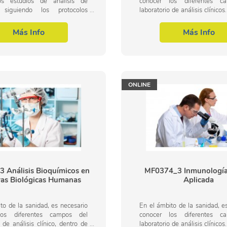
los estudios de análisis de
conocer los diferentes c
 siguiendo los protocolos
laboratorio de análisis clínicos.
dos de trabajo, actuando bajo
presente curso se pretende a
s de calidad, seguridad y de...
conocimientos necesarios para.
Más Info
Más Info
ONLINE
 Análisis Bioquímicos en
MF0374_3 Inmunología 
as Biológicas Humanas
Aplicada
to de la sanidad, es necesario
En el ámbito de la sanidad, e
los diferentes campos del
conocer los diferentes c
o de análisis clínico, dentro de
laboratorio de análisis clínicos.