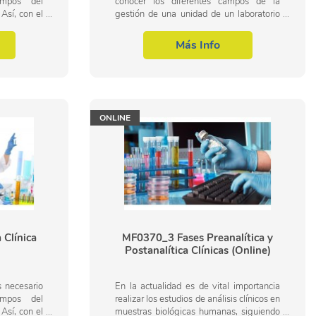
ampos del
conocer los diferentes campos de la
 Así, con el
gestión de una unidad de un laboratorio
portar los
de análisis clínicos. Así, con el presente
..
curso se pretende aportar los...
Más Info
ONLINE
Clínica
MF0370_3 Fases Preanalítica y
Postanalítica Clínicas (Online)
s necesario
En la actualidad es de vital importancia
ampos del
realizar los estudios de análisis clínicos en
 Así, con el
muestras biológicas humanas, siguiendo