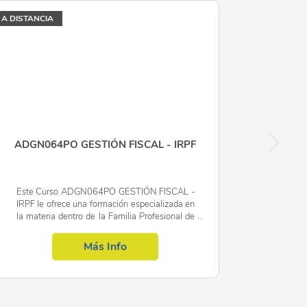
A DISTANCIA
ESTO SOBRE SOCIEDADES
ADGN064PO GESTIÓN FISCAL - IRPF
Este Curso ADGN064PO GESTIÓN FISCAL -
IRPF le ofrece una formación especializada en
la materia dentro de la Familia Profesional de
Administración y gestión. Con este CURSO
ADGN064PO GESTIÓN FISCAL...
Más Info