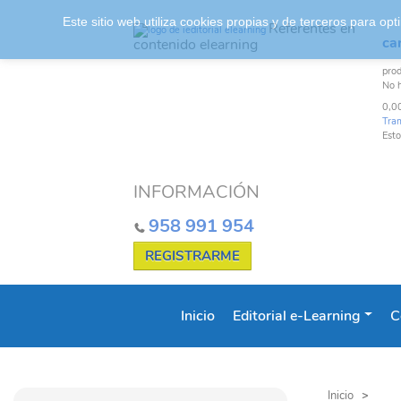
Este sitio web utiliza cookies propias y de terceros para o
Referentes en
car
contenido elearning
pro
No 
0,0
Tra
Esto
INFORMACIÓN
958 991 954
REGISTRARME
Inicio
Editorial e-Learning
C
Inicio
>