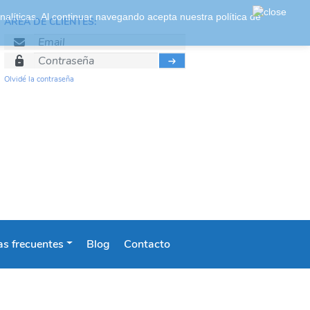
 analíticas. Al continuar navegando acepta nuestra
política de
ÁREA DE CLIENTES:
Olvidé la contraseña
s frecuentes
Blog
Contacto