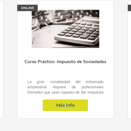
ONLINE
Nombramiento de representante
Infracciones y sanciones
UNIDAD DIDÁCTICA 6. GESTIÓN Y LIQUIDACIÓN DEL IMPU
El índice de entidades
Obligaciones censales
Curso Práctico: Impuesto de Sociedades
Retenciones e ingresos a cuenta y pagos fraccionados
- Retenciones e ingresos a cuenta
La gran complejidad del entramado
- Pagos fraccionados del Impuesto sobre Sociedades
empresarial requiere de profesionales
formados que sean capaces de dar respuesta
Declaración del Impuesto sobre Sociedades
a las necesidades tanto de PYMES como de
grandes corporaciones. En este curso...
Más Info
Autoliquidación de Ingresos / Devoluciones