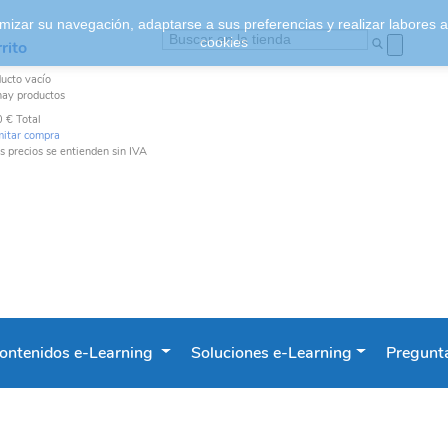
ptimizar su navegación, adaptarse a sus preferencias y realizar labores
cookies
rito
ducto
vacío
hay productos
0 €
Total
mitar compra
s precios se entienden sin IVA
ontenidos e-Learning
Soluciones e-Learning
Pregunta