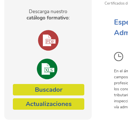
Certificados d
Descarga nuestro
catálogo formativo
:
Espe
Admi
En el á
campos d
profesio
Buscador
los con
tributar
inspecc
Actualizaciones
vía admi