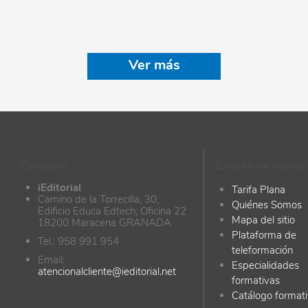
Ver más
Contacto
Enlaces de interés
iEditorial
Tarifa Plana
Camino de la Torrecilla, 30,
Quiénes Somos
Edificio Educa Edtech, Oficina 22
Mapa del sitio
18200 Maracena GRANADA
Plataforma de
Tel.: 958 991 954
teleformación
Email:
Especialidades
atencionalcliente@ieditorial.net
formativas
Catálogo format