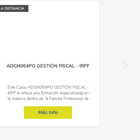
A DISTANCIA
ADGN064PO GESTIÓN FISCAL - IRPF
Este Curso ADGN064PO GESTIÓN FISCAL -
IRPF le ofrece una formación especializada en
la materia dentro de la Familia Profesional de
Administración y gestión. Con este CURSO
ADGN064PO GESTIÓN FISCAL...
Más Info