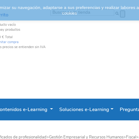
ptimizar su navegación, adaptarse a sus preferencias y realizar labores
cookies
rito
ducto
vacío
hay productos
0 €
Total
mitar compra
s precios se entienden sin IVA
ontenidos e-Learning
Soluciones e-Learning
Pregunta
ficados de profesionalidad
>
Gestión Empresarial y Recursos Humanos
>
Fiscal
>