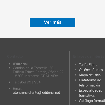
Ver más
Contacto
Enlaces de interés
iEditorial
Tarifa Plana
Camino de la Torrecilla, 30,
Quiénes Somos
Edificio Educa Edtech, Oficina 22
Mapa del sitio
18200 Maracena GRANADA
Plataforma de
Tel.: 958 991 954
teleformación
Email:
Especialidades
atencionalcliente@ieditorial.net
formativas
Catálogo format