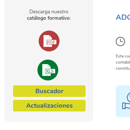
Descarga nuestro
ADG
catálogo formativo
:
Este cu
contabi
constit
Buscador
Actualizaciones