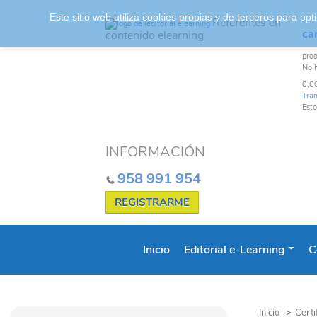
Este sitio web utiliza cookies propias y de terceros para o
Referentes en
car
contenido elearning
pro
No 
0,0
Tra
Esto
INFORMACIÓN
958 991 954
REGISTRARME
Inicio
Editorial e-Learning
C
Inicio
>
Certi