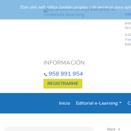
Este sitio web utiliza cookies propias y de terceros para o
Referentes en
car
contenido elearning
pro
No 
0,0
Tra
Esto
INFORMACIÓN
958 991 954
REGISTRARME
Inicio
Editorial e-Learning
C
Inicio
>