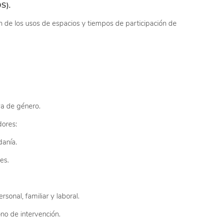
S).
 de los usos de espacios y tiempos de participación de
va de género.
dores:
danía.
es.
sonal, familiar y laboral.
no de intervención.