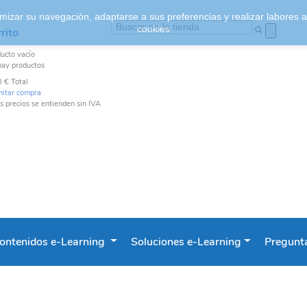
ptimizar su navegación, adaptarse a sus preferencias y realizar labores
cookies
rito
ducto
vacío
hay productos
0 €
Total
mitar compra
s precios se entienden sin IVA
ontenidos e-Learning
Soluciones e-Learning
Pregunta