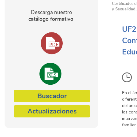
Certificados d
y Sexualidad,
Descarga nuestro
catálogo formativo
:
UF26
Cont
Educ
En el á
Buscador
diferen
del áre
Actualizaciones
los con
interven
familiar