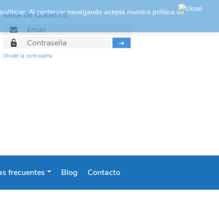
 analíticas. Al continuar navegando acepta nuestra
política de
ÁREA DE CLIENTES:
Olvidé la contraseña
s frecuentes
Blog
Contacto