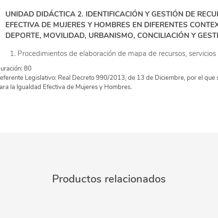
UNIDAD DIDÁCTICA 2. IDENTIFICACIÓN Y GESTIÓN DE RE
EFECTIVA DE MUJERES Y HOMBRES EN DIFERENTES CONTEX
DEPORTE, MOVILIDAD, URBANISMO, CONCILIACIÓN Y GESTI
Procedimientos de elaboración de mapa de recursos, servicios y
uración:
80
- Servicios de salud para las mujeres.
eferente Legislativo:
Real Decreto 990/2013, de 13 de Diciembre, por el que
ara la Igualdad Efectiva de Mujeres y Hombres.
Servicios para la salud y la autonomía personal.
- Centros de salud sexual y reproductiva y de planificación fami
- Servicios de ocio y tiempo libre.
- Becas y ayudas para acciones de ocio, cultura y deporte.
- Instituciones y principales servicios relacionados con la concili
Productos relacionados
Manejo del marco normativo, de guías y manuales de ámbito eur
- Salud sexual y reproductiva.
- Salud.