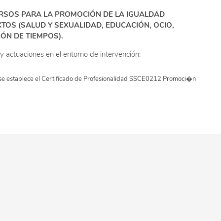
CURSOS PARA LA PROMOCIÓN DE LA IGUALDAD
TOS (SALUD Y SEXUALIDAD, EDUCACIÓN, OCIO,
ÓN DE TIEMPOS).
 actuaciones en el entorno de intervención:
 se establece el Certificado de Profesionalidad SSCE0212 Promoci�n
liar.
ación de la vida personal, familiar y laboral.
opeo, estatal, autonómico y/o local sobre: