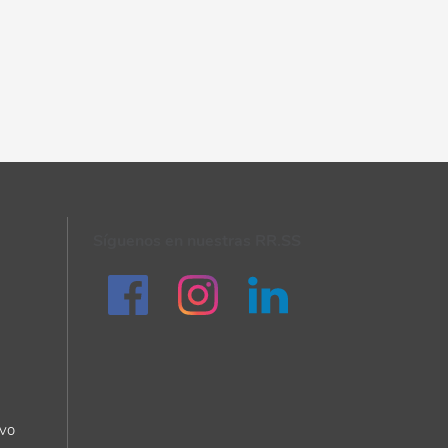
uctiva y sexualidad de las mujeres del entorno.
 INFORMACIÓN Y SENSIBILIZACIÓN SOBRE EL TRABAJO
OS.
ón en los niveles personal, familiar y en la estructura
Síguenos en nuestras RR.SS
mporales.
sos del tiempo de mujeres y hombres.
corresponsabilidad.
da cotidiana de las personas.
ivo
IA DE SALUD Y SEXUALIDAD, EDUCACIÓN, OCIO,