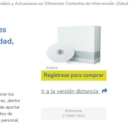
lisis y Actuaciones en Diferentes Contextos de Intervención (Salud
es
dad,
Ampliar
Regístrese para comprar
Ir a la versión distancia
ocer los
res, dentro
nde aportar
Referencia:
xtos de
173990-1601
a personal,