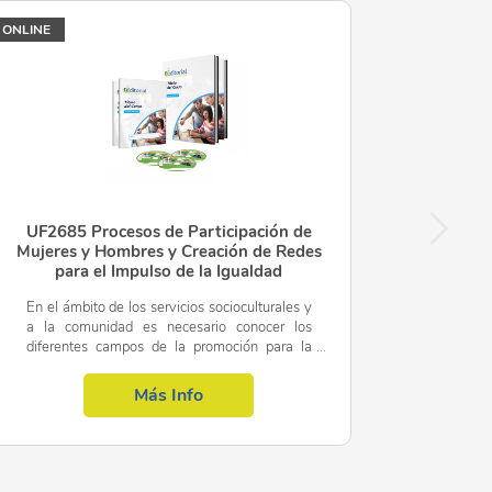
ONLINE
n de tiempos.
UF2685 Procesos de Participación de
servatorio de la salud de las mujeres del Ministerio de
Mujeres y Hombres y Creación de Redes
para el Impulso de la Igualdad
En el ámbito de los servicios socioculturales y
a la comunidad es necesario conocer los
diferentes campos de la promoción para la
igualdad efectiva de mujeres y hombres,
ud y sexualidad, la educación, el ocio, el deporte, la
dentro del área profesional...
Más Info
aboral y familiar y la gestión de tiempos con perspectiva de
sensibilización sobre: