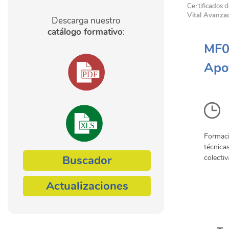
Certificados d
Vital Avanza
Descarga nuestro
catálogo formativo
:
MF00
Apoy
Formaci
técnica
Buscador
colectiv
Actualizaciones