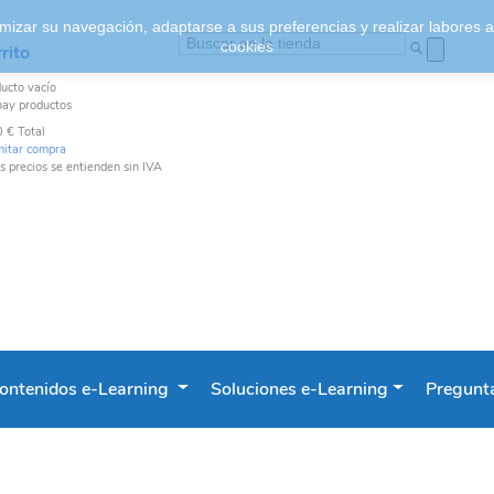
ptimizar su navegación, adaptarse a sus preferencias y realizar labores
cookies
rito
ducto
vacío
hay productos
0 €
Total
mitar compra
s precios se entienden sin IVA
ontenidos e-Learning
Soluciones e-Learning
Pregunta