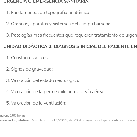
URGENCIA O EMERGENCIA SANITARIA.
Fundamentos de topografía anatómica.
Órganos, aparatos y sistemas del cuerpo humano.
Patologías más frecuentes que requieren tratamiento de urgen
UNIDAD DIDÁCTICA 3. DIAGNOSIS INICIAL DEL PACIENTE E
Constantes vitales:
Signos de gravedad:
Valoración del estado neurológico:
Valoración de la permeabilidad de la vía aérea:
Valoración de la ventilación:
Valoración de la circulación:
ación:
160 horas
erencia Legislativa:
Real Decreto 710/2011, de 20 de mayo, por el que establece el corre
Valoración inicial del paciente pediátrico.
Valoración especial del anciano.