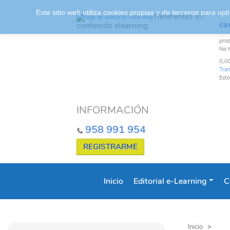
Este sitio web utiliza cookies propias y de terceros para o
Referentes en
car
contenido elearning
pro
No 
0,0
Tra
Esto
INFORMACIÓN
958 991 954
REGISTRARME
Inicio
Editorial e-Learning
C
Inicio
>