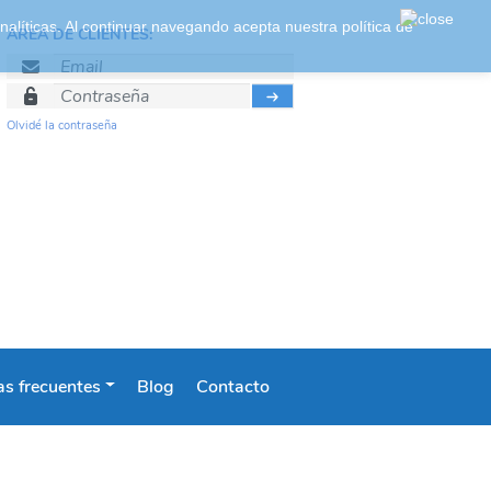
 analíticas. Al continuar navegando acepta nuestra
política de
ÁREA DE CLIENTES:
Olvidé la contraseña
s frecuentes
Blog
Contacto