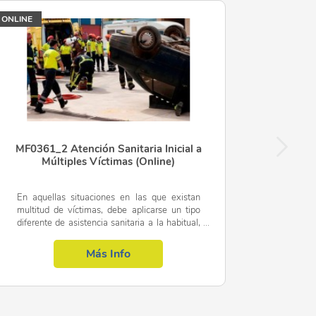
ONLINE
, anciano o gestante.
MF0361_2 Atención Sanitaria Inicial a
Múltiples Víctimas (Online)
En aquellas situaciones en las que existan
multitud de víctimas, debe aplicarse un tipo
diferente de asistencia sanitaria a la habitual,
ya que los recursos disponibles y sobre todo el
tiempo serán...
Más Info
S Y EMERGENCIAS CARDIOCIRCULATORIAS Y