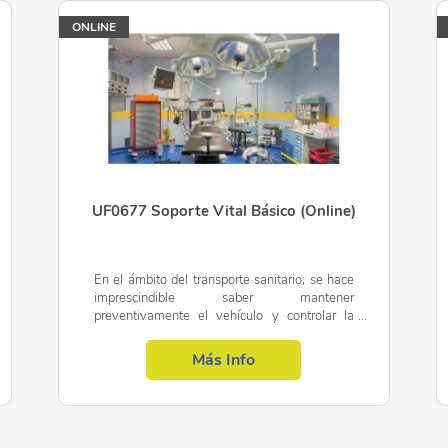
ONLINE
Connotaciones especiales del paciente traumatizado pediátrico
Amputaciones.
Explosión.
Aplastamiento.
Vendajes:
UF0677 Soporte Vital Básico (Online)
Cuidado y manejo de lesiones cutáneas:
Quemadura.
En el ámbito del transporte sanitario, se hace
Electrocución.
imprescindible saber mantener
preventivamente el vehículo y controlar la
Congelación e hipotermia.
dotación material del mismo, realizando
atención básica sanitaria en el...
Más Info
UNIDAD DIDÁCTICA 3. ATENCIÓN INICIAL A LAS URGENCIA
RESPIRATORIAS.
Síntomas y signos clínicos propios de patología cardiovascular: