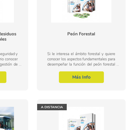
esiduos
Peón Forestal
ales
seguridad y
Si le interesa el ámbito forestal y quiere
rio conocer
conocer los aspectos fundamentales para
gestión de
desempeñar la función del peón forestal
, dentro del
este es su momento, con el Curso de
.
Peón Forestal podrá adquirir los...
Más Info
A DISTANCIA