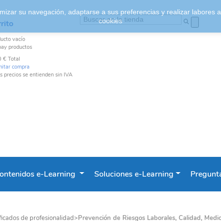
ptimizar su navegación, adaptarse a sus preferencias y realizar labores
cookies
rito
ducto
vacío
hay productos
0 €
Total
mitar compra
s precios se entienden sin IVA
ontenidos e-Learning
Soluciones e-Learning
Pregunta
ficados de profesionalidad
>
Prevención de Riesgos Laborales, Calidad, Medio