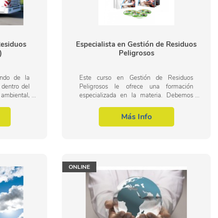
esiduos
Especialista en Gestión de Residuos
)
Peligrosos
undo de la
Este curso en Gestión de Residuos
dentro del
Peligrosos le ofrece una formación
ambiental,
especializada en la materia. Debemos
estión de
saber que el reciclaje y desecho
, es muy...
adecuado de los residuos resultantes del
Más Info
día a día tanto...
ONLINE