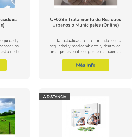
esiduos
UF0285 Tratamiento de Residuos
ne)
Urbanos o Municipales (Online)
seguridad y
En la actualidad, en el mundo de la
conocer los
seguridad y medioambiente y dentro del
estión de
área profesional de gestión ambiental,
, dentro del
más concretamente en la gestión de
.
residuos urbanos e industriales, es muy...
Más Info
A DISTANCIA