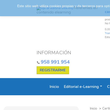
Este sitio web utiliza cookies propias y de terceros para o
Referentes en
car
contenido elearning
pro
No 
0,0
Tra
Esto
INFORMACIÓN
958 991 954
REGISTRARME
Inicio
Editorial e-Learning
C
Inicio
>
Certi