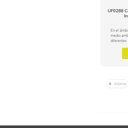
UF0288 Ca
In
En el ámbi
medio ambi
diferent
residuos ur
área profes
Anterior