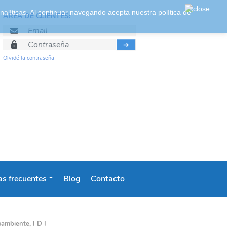
 analíticas. Al continuar navegando acepta nuestra
política de
ÁREA DE CLIENTES:
Olvidé la contraseña
s frecuentes
Blog
Contacto
ambiente, I D I