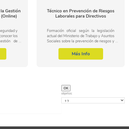
la Gestión
Técnico en Prevención de Riesgos
 (Online)
Laborales para Directivos
seguridad y
Formación oficial según la legislación
conocer los
actual del Ministerio de Trabajo y Asuntos
estión de
Sociales sobre la prevención de riesgos y
, dentro del
accidentes laborales a nivel básico, en el
.
ámbito profesional.
Más Info
objetos: