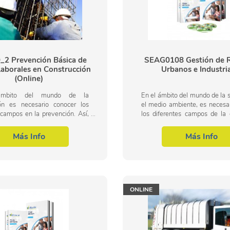
2 Prevención Básica de
SEAG0108 Gestión de R
Laborales en Construcción
Urbanos e Industri
(Online)
mbito del mundo de la
En el ámbito del mundo de la 
ión es necesario conocer los
el medio ambiente, es necesa
 campos en la prevención. Así,
los diferentes campos de la 
sente curso se pretende aportar
residuos urbanos e industriales
imientos necesarios para la
área profesional de la gestión..
Más Info
Más Info
..
ONLINE