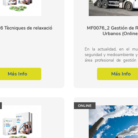
 Tècniques de relaxació
MF0076_2 Gestión de R
Urbanos (Online
En la actualidad, en el m
seguridad y medioambiente y 
área profesional de gestión 
más concretamente en la g
residuos urbanos e industriales
Más Info
Más Info
ONLINE