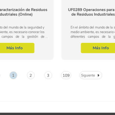
racterización de Residuos
UF0289 Operaciones para 
dustriales (Online)
de Residuos Industriales
to del mundo de la seguridad y
En el ámbito del mundo de la 
ente, es necesario conocer los
medio ambiente, es necesario 
es campos de la gestión de
diferentes campos de la g
banos e industriales, dentro del
residuos urbanos e industriales
ional de la gestión...
área profesional de la gestión..
Más Info
Más Info
1
2
3
109
Siguiente