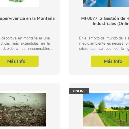
upervivencia en la Montaña
MF0077_2 Gestión de R
Industriales (Onli
a deportiva en montaña es una
En el ámbito del mundo de la 
ácticas más extendidas en la
medio ambiente, es necesario 
d, debido a las innumerables
diferentes campos de la g
es que presenta. Estas
residuos urbanos e industriales
s, debido a las singularidades
área profesional de la gestión..
Más Info
Más Info
.
ONLINE